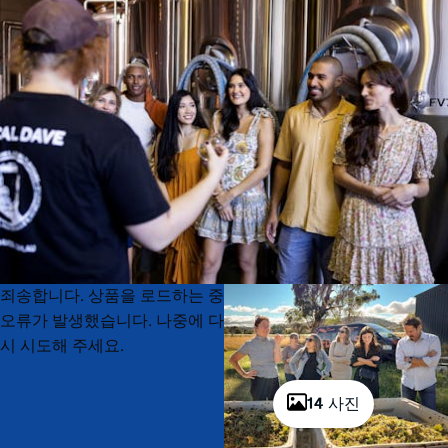
Product
Product
죄송합니다. 상품을 로드하는 중
List
List
오류가 발생했습니다. 나중에 다
시 시도해 주세요.
14 사진