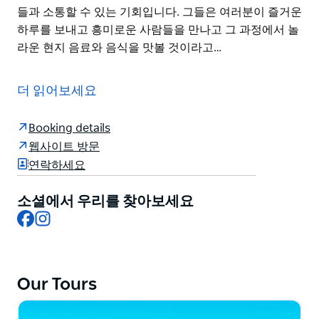
들과 소통할 수 있는 기회입니다. 그들은 여러분이 즐거운
하루를 보내고 흥미로운 사람들을 만나고 그 과정에서 놀
라운 현지 음료와 음식을 맛볼 것이라고…
Dave's Travel Group은 수제 맥주 맛있는 와인 일류 주류
지역 음식이 만들어지는 곳으로 여러분을 안내합니다. 그
더 읽어보세요
들은 "지역 이야기 지역 풍미"라는 모토에 따라 진정으로
살아갑니다.
Booking details
그들은 최고의 지역 풍미를 맛보고 경험하고자 하는 사람
웹사이트 방문
들과 그것을 만드는 사람들을 하나로 모읍니다. 시드니 최
연락하세요
고의 수제 양조장을 돌아다니는 것부터 헌터 밸리의 유명
한 와인 지역을 탐험하는 것, The Rocks의 역사적인 술집
소셜에서 우리를 찾아보세요
을 거닐거나 Inner West에서 최고의 현지 음식을 발견하
Facebook
Instagram
는 것까지, Dave's Travel Group은 호주의 번창하는 음식
및 음료 산업에 대한 내부자 관점을 제공합니다. 각 투어
는 각 장소를 독특하게 만드는 이야기와 사람들과 소통할
Our Tours
수 있는 기회입니다.
그들은 여러분이 즐거운 하루를 보내고 흥미로운 사람들