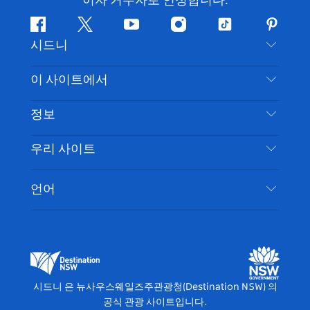
이자 거주자로 인정합니다.
페
지
유
인
틱
핀
시드니
이
저
튜
스
톡
터
스
귀
브
타
레
문의하기
이 사이트에서
북
다
그
스
부인 성명
램
트
목적지
정보
은둔
할 일
여행 정보
우리 사이트
쿠키 고지
뉴사우스웨일즈주 로드 트립
시드니 접근성
이용 약관
VisitNSW.com
이벤트
언어
귀하의 사업을 등록하세요
뉴사우스웨일즈주관광청(Destination NSW) 기업
숙소
뉴사우스웨일즈주 의 사업
비즈니스 이벤트 뉴사우스웨일즈주
뉴사우스웨일즈주 의 교육
뉴사우스웨일즈주관광청(Destination NSW) 미디
어 센터
시드니 은 뉴사우스웨일즈주관광청(Destination NSW) 의
비비드 시드니(Vivid Sydney)
공식 관광 사이트입니다.