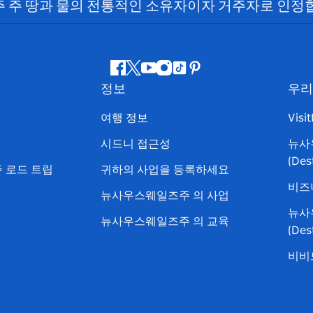
 주 땅과 물의 전통적인 소유자이자 거주자로 인정
페
지
유
인
틱
핀
정보
우리
이
저
튜
스
톡
터
스
귀
브
타
레
여행 정보
Visi
북
다
그
스
시드니 접근성
뉴사
램
트
(Des
 로드 트립
귀하의 사업을 등록하세요
비즈
뉴사우스웨일즈주 의 사업
뉴사
뉴사우스웨일즈주 의 교육
(De
비비드