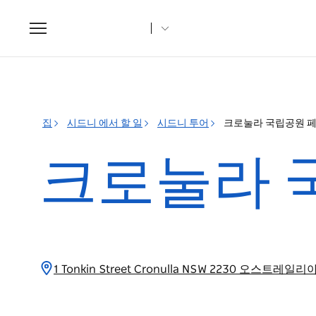
Toggle
navigation
집
시드니 에서 할 일
시드니 투어
크로눌라 국립공원 
크로눌라 
1 Tonkin Street Cronulla NSW 2230 오스트레일리