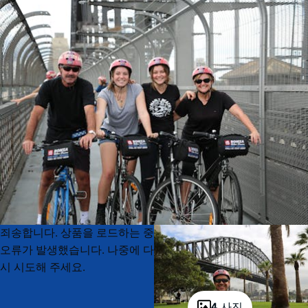
Product
Product
죄송합니다. 상품을 로드하는 중
List
List
오류가 발생했습니다. 나중에 다
시 시도해 주세요.
4 사진