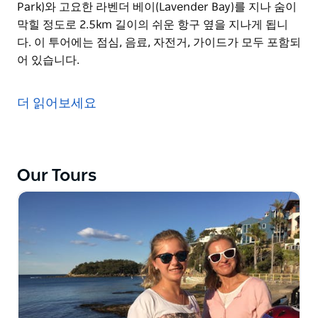
Park)와 고요한 라벤더 베이(Lavender Bay)를 지나 숨이
막힐 정도로 2.5km 길이의 쉬운 항구 옆을 지나게 됩니
다. 이 투어에는 점심, 음료, 자전거, 가이드가 모두 포함되
어 있습니다.
당신은 그것을 본 적이 있을 것입니다 - 당신은 그것을 올
라갔을 것입니다 - 그러나 당신은 그것을 아직 타본 적이
더 읽어보세요
있습니까? 환상적인 시드니 하버 브리지 위로 나가 놀라
운 전망을 감상하고 시드니 노스 쇼어의 평화로운 주변 환
경을 즐겨보세요! 다리를 쉽게 건너기 전에 유명한 록스
(Rocks) 지구에서 출발하게 됩니다. 이 유명한 랜드마크
Our Tours
에서 시드니와 항구를 바라보는 것은 잊을 수 없는 광경입
니다.
횡단 후 키리빌리(Kirribilli)와 주지사 관저(Governor's
House)를 탐험한 다음, 루나 파크(Luna Park)와 고요한
라벤더 베이(Lavender Bay)를 지나 숨이 막힐 정도로
2.5km 길이의 쉬운 항구 옆을 지나게 됩니다.
이 투어에는 점심, 음료, 자전거, 가이드가 모두 포함되어