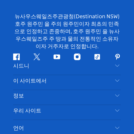
뉴사우스웨일즈주관광청(Destination NSW)
호주 원주민 을 주의 원주민이자 최초의 민족
으로 인정하고 존중하며, 호주 원주민 을 뉴사
우스웨일즈주 주 땅과 물의 전통적인 소유자
이자 거주자로 인정합니다.
페
지
유
인
틱
핀
시드니
이
저
튜
스
톡
터
스
귀
브
타
레
문의하기
이 사이트에서
북
다
그
스
부인 성명
램
트
목적지
정보
은둔
할 일
여행 정보
우리 사이트
쿠키 고지
뉴사우스웨일즈주 로드 트립
시드니 접근성
이용 약관
VisitNSW.com
이벤트
언어
귀하의 사업을 등록하세요