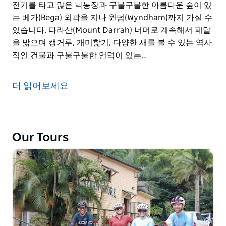
전거를 타고 많은 낙농장과 구불구불한 아름다운 숲이 있
는 베가(Bega) 외곽을 지나 윈덤(Wyndham)까지 가실 수
있습니다. 다라산(Mount Darrah) 너머로 계속해서 페달
을 밟으며 캥거루, 개미핥기, 다양한 새를 볼 수 있는 역사
적인 건물과 구불구불한 언덕이 있는…
해변 마을인 타트라(Tathra)에서 코스치즈코 국립공원
(Kosciuszko National Park)까지 이동하는 이 흥미진진
더 읽어보세요
한 자전거 여행을 통해 바다에서 호주의 가장 높은 지점까
지 자전거를 타보세요. 경로 중에 가파르고 지속적인 구간
이 있지만, 길을 따라가는 다양한 경험으로 인해 기분이
좋아지고 흥분될 것입니다.
Our Tours
믿을 수 없을 정도로 다양한 풍경을 제공하고 NSW에서
가장 아름다운 마을을 지나는 이 멋진 자전거 도로는 앞으
로 몇 년 동안 기억될 것입니다. 아름다운 사파이어 코스
트(Sapphire Coast)에서 자전거를 타고 많은 낙농장과
구불구불한 아름다운 숲이 있는 베가(Bega) 외곽을 지나
윈덤(Wyndham)까지 가실 수 있습니다. 다라산(Mount
Darrah) 너머로 계속해서 페달을 밟으며 캥거루, 개미핥