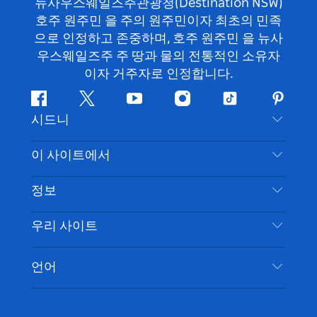
뉴사우스웨일즈주관광청(Destination NSW)
호주 원주민 을 주의 원주민이자 최초의 민족
으로 인정하고 존중하며, 호주 원주민 을 뉴사
우스웨일즈주 주 땅과 물의 전통적인 소유자
이자 거주자로 인정합니다.
페
지
유
인
틱
핀
시드니
이
저
튜
스
톡
터
스
귀
브
타
레
문의하기
이 사이트에서
북
다
그
스
부인 성명
램
트
목적지
정보
은둔
할 일
여행 정보
우리 사이트
쿠키 고지
뉴사우스웨일즈주 로드 트립
시드니 접근성
이용 약관
VisitNSW.com
이벤트
언어
귀하의 사업을 등록하세요
뉴사우스웨일즈주관광청(Destination NSW) 기업
숙소
뉴사우스웨일즈주 의 사업
비즈니스 이벤트 뉴사우스웨일즈주