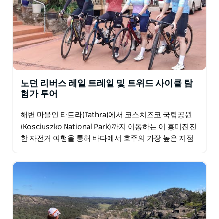
기, 다양한 새를 볼 수 있는 역사적인 건물과 구불구불한
언덕이 있는 모나로(Monaro) 지역으로 들어가게 됩니다.
고산 지대에 도달하면 이 경치 좋은 여행에 또 다른 차원
이 추가됩니다. 진다바인(Jindabyne)에서 여러분은 산악
문화에 적응하고 이 기분 좋은 바다에서 정상까지의 경험
에 딱 맞는 코스치즈코(Kosciuszko, 2,228m) 정상까지
노던 리버스 레일 트레일 및 트위드 사이클 탐
자전거를 타거나 하이킹할 마지막 준비를 하게 됩니다.
험가 투어
해변 마을인 타트라(Tathra)에서 코스치즈코 국립공원
(Kosciuszko National Park)까지 이동하는 이 흥미진진
한 자전거 여행을 통해 바다에서 호주의 가장 높은 지점
까지 자전거를 타보세요. 경로 중에는…