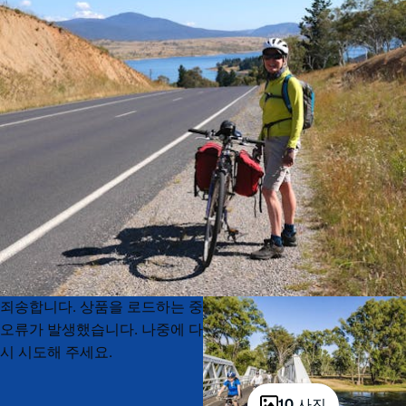
Product
Product
죄송합니다. 상품을 로드하는 중
List
List
오류가 발생했습니다. 나중에 다
시 시도해 주세요.
10 사진