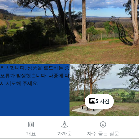
Product
Product
죄송합니다. 상품을 로드하는 중
List
List
오류가 발생했습니다. 나중에 다
시 시도해 주세요.
5 사진
개요
가까운
자주 묻는 질문