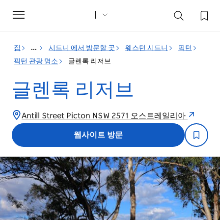
Toggle
navigation
집
...
시드니 에서 방문할 곳
웨스턴 시드니
픽턴
픽턴 관광 명소
글렌록 리저브
글렌록 리저브
Antill Street Picton NSW 2571 오스트레일리아
웹사이트 방문