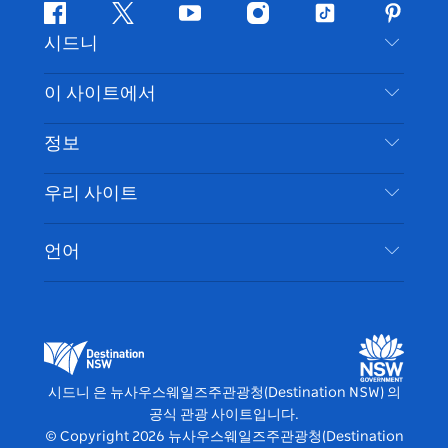
페
지
유
인
틱
핀
시드니
이
저
튜
스
톡
터
스
귀
브
타
레
문의하기
이 사이트에서
북
다
그
스
부인 성명
램
트
목적지
정보
은둔
할 일
여행 정보
우리 사이트
쿠키 고지
뉴사우스웨일즈주 로드 트립
시드니 접근성
이용 약관
VisitNSW.com
이벤트
언어
귀하의 사업을 등록하세요
뉴사우스웨일즈주관광청(Destination NSW) 기업
숙소
뉴사우스웨일즈주 의 사업
비즈니스 이벤트 뉴사우스웨일즈주
뉴사우스웨일즈주 의 교육
뉴사우스웨일즈주관광청(Destination NSW) 미디
어 센터
시드니 은 뉴사우스웨일즈주관광청(Destination NSW) 의
비비드 시드니(Vivid Sydney)
공식 관광 사이트입니다.
© Copyright
2026
뉴사우스웨일즈주관광청(Destination