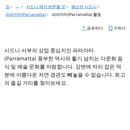
집
...
시드니 에서 방문할 곳
웨스턴 시드니
파라마타(Parramatta)
파라마타(Parramatta) 활동
구하다
공유하다
시드니 서부의 상업 중심지인 파라마타
(Parramatta) 풍부한 역사와 활기 넘치는 다문화 음
식 및 예술 문화를 자랑합니다. 강변에 자리 잡은 덕
분에 아름다운 자연 경관도 빼놓을 수 없습니다. 최고
의 즐길 거리를 찾아보세요.
지도 보기
활동
관광 명소
투어
고용하다
음
죄송합니다. 상품을 로드하는 중 오류가 발생했습니다. 나중