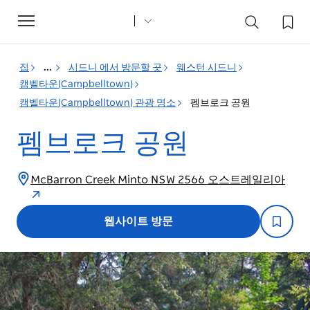
Toggle
navigation
집
...
시드니 에서 방문할 곳
웨스턴 시드니
캠벨타운(Campbelltown)
캠벨타운(Campbelltown) 관광 명소
펨브로크 공원
펨브로크 공원
McBarron Creek Minto NSW 2566 오스트레일리아
웹사이트 방문