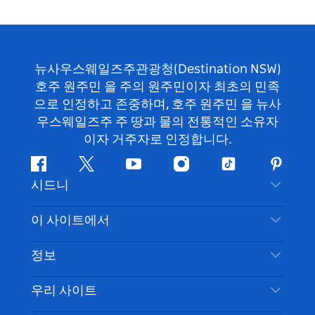
뉴사우스웨일즈주관광청(Destination NSW)
호주 원주민 을 주의 원주민이자 최초의 민족
으로 인정하고 존중하며, 호주 원주민 을 뉴사
우스웨일즈주 주 땅과 물의 전통적인 소유자
이자 거주자로 인정합니다.
페
지
유
인
틱
핀
시드니
이
저
튜
스
톡
터
스
귀
브
타
레
문의하기
이 사이트에서
북
다
그
스
부인 성명
램
트
목적지
정보
은둔
할 일
여행 정보
우리 사이트
쿠키 고지
뉴사우스웨일즈주 로드 트립
시드니 접근성