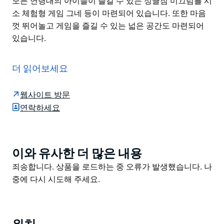
모든 연령대의 아이들이 즐길 수 있는 정글짐 미끄럼틀 시
소 체험형 게임 그네 등이 마련되어 있습니다. 또한 마음
껏 뛰어놀고 게임을 즐길 수 있는 넓은 공간도 마련되어
있습니다.
7헥타르에 달하는 숲을 자랑하는 펨브로크 공원은 가족
과 자연 애호가 모두에게 인기 있는 곳입니다.
더 읽어보세요
한가롭게 산책을 하거나 자전거를 타고 산책로를 따라 자
연을 느껴보세요. 울창한 멸종 위기 삼림 지대에 둘러싸인
웹사이트 방문
졸졸 흐르는 시냇물을 건너 공원 깊숙이 들어서면 도시에
연락하세요
서 멀리 떨어진 듯한 느낌을 받을 수 있습니다. 카메라를
챙겨와 지역 조류를 포착하는 것도 잊지 마세요!
오랜 산책 후에는 공원 곳곳에 마련된 그늘진 테이블이나
이와 유사한 더 많은 내용
Product
의자에 앉아 휴식을 취하세요. 아름다운 숲을 감상하며 가
List
Product
죄송합니다. 상품을 로드하는 중 오류가 발생했습니다. 나
족 친구들과 함께 바비큐 파티를 즐길 수도 있습니다.
List
중에 다시 시도해 주세요.
다양한 놀이터에는 모든 연령대의 아이들이 즐길 수 있는
정글짐 미끄럼틀 시소 체험형 게임 그네 등이 마련되어 있
습니다. 또한 마음껏 뛰어놀고 게임을 즐길 수 있는 넓은