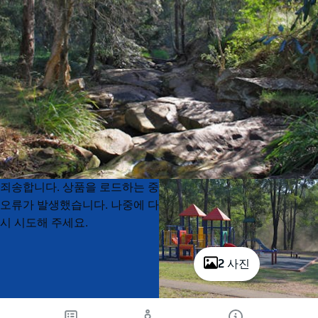
Product
Product
죄송합니다. 상품을 로드하는 중
List
List
오류가 발생했습니다. 나중에 다
시 시도해 주세요.
2 사진