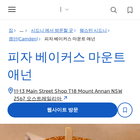
Toggle
navigation
집
...
시드니 에서 방문할 곳
웨스턴 시드니
캠던(Camden)
피자 베이커스 마운트 애넌
피자 베이커스 마운트
애넌
11-13 Main Street Shop T18 Mount Annan NSW
2567 오스트레일리아
웹사이트 방문