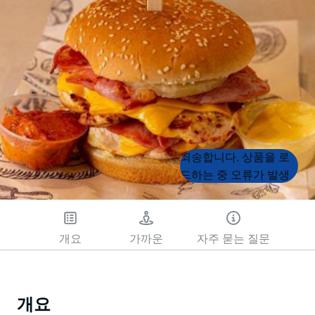
Product
Product
죄송합니다. 상품을 로
List
List
드하는 중 오류가 발생
했습니다. 나중에 다시
시도해 주세요.
개요
가까운
자주 묻는 질문
개요