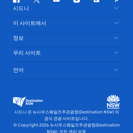
페
지
유
인
틱
핀
시드니
이
저
튜
스
톡
터
스
귀
브
타
레
문의하기
이 사이트에서
북
다
그
스
부인 성명
램
트
목적지
정보
은둔
할 일
여행 정보
우리 사이트
쿠키 고지
뉴사우스웨일즈주 로드 트립
시드니 접근성
이용 약관
VisitNSW.com
이벤트
언어
귀하의 사업을 등록하세요
뉴사우스웨일즈주관광청(Destination NSW) 기업
숙소
뉴사우스웨일즈주 의 사업
비즈니스 이벤트 뉴사우스웨일즈주
뉴사우스웨일즈주 의 교육
뉴사우스웨일즈주관광청(Destination NSW) 미디
어 센터
시드니 은 뉴사우스웨일즈주관광청(Destination NSW) 의
비비드 시드니(Vivid Sydney)
공식 관광 사이트입니다.
© Copyright
2026
뉴사우스웨일즈주관광청(Destination
NSW). 모든 권리 보유