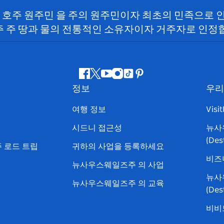
SW) 호주 원주민 을 주의 원주민이자 최초의 민족으로
 주 땅과 물의 전통적인 소유자이자 거주자로 인정
페
지
유
인
틱
핀
정보
우리
이
저
튜
스
톡
터
스
귀
브
타
레
여행 정보
Visi
북
다
그
스
시드니 접근성
뉴사
램
트
(Des
 로드 트립
귀하의 사업을 등록하세요
비즈
뉴사우스웨일즈주 의 사업
뉴사
뉴사우스웨일즈주 의 교육
(De
비비드