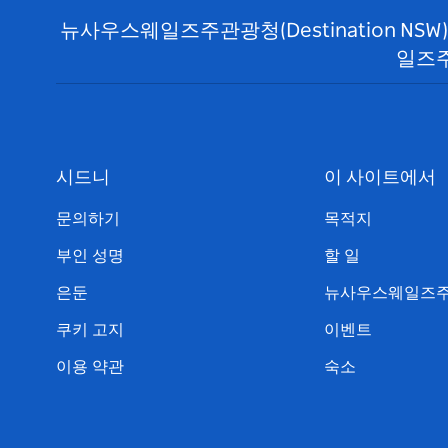
뉴사우스웨일즈주관광청(Destination N
일즈주
시드니
이 사이트에서
문의하기
목적지
부인 성명
할 일
은둔
뉴사우스웨일즈주
쿠키 고지
이벤트
이용 약관
숙소