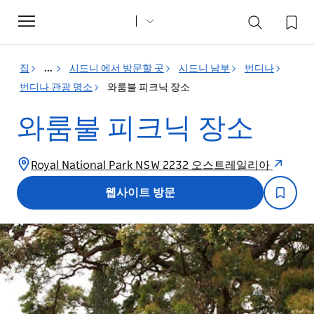
Toggle
navigation
집
...
시드니 에서 방문할 곳
시드니 남부
번디나
번디나 관광 명소
와룸불 피크닉 장소
와룸불 피크닉 장소
Royal National Park NSW 2232 오스트레일리아
웹사이트 방문