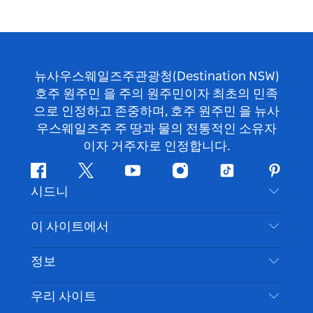
뉴사우스웨일즈주관광청(Destination NSW)
호주 원주민 을 주의 원주민이자 최초의 민족
으로 인정하고 존중하며, 호주 원주민 을 뉴사
우스웨일즈주 주 땅과 물의 전통적인 소유자
이자 거주자로 인정합니다.
페
지
유
인
틱
핀
시드니
이
저
튜
스
톡
터
스
귀
브
타
레
문의하기
이 사이트에서
북
다
그
스
부인 성명
램
트
목적지
정보
은둔
할 일
여행 정보
우리 사이트
쿠키 고지
뉴사우스웨일즈주 로드 트립