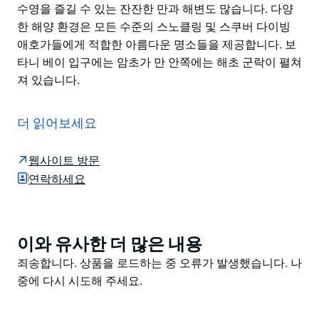
수영을 즐길 수 있는 잔잔한 만과 해변도 많습니다. 다양
한 해양 환경은 모든 수준의 스노클링 및 스쿠버 다이빙
애호가들에게 적합한 아름다운 명소들을 제공합니다. 보
타니 베이 입구에는 암초가 만 안쪽에는 해초 군락이 펼쳐
져 있습니다.
유서 깊은 유적지 아름다운 해안 경관 그리고 유네스코 세
계문화유산으로 지정된 명소들로 가득한 카마이 보타니
더 읽어보세요
베이 국립공원은 시드니 남부에서 당일치기 여행으로 안
성맞춤입니다. 역사적인 보타니 베이의 풍부한 해양 자원
웹사이트 방문
을 사이에 두고 북쪽과 남쪽으로 나뉜 이 공원은 독특한
연락하세요
자연과 문화유산을 자랑합니다.
남쪽 커넬 지역에서는 1770년 원주민들이 엔데버호 선원
들을 만났던 곳이기도 합니다. 북쪽 라 페루즈 지역 역시
이와 유사한 더 많은 내용
Product
매력적인데 이곳은 프랑스 탐험가 라 페루즈 백작이 1788
List
Product
죄송합니다. 상품을 로드하는 중 오류가 발생했습니다. 나
년에 마지막으로 목격된 곳입니다.
List
중에 다시 시도해 주세요.
이 공원에는 파도를 헤치지 않고 바닷물에서 수영을 즐길
수 있는 잔잔한 만과 해변도 많습니다. 다양한 해양 환경