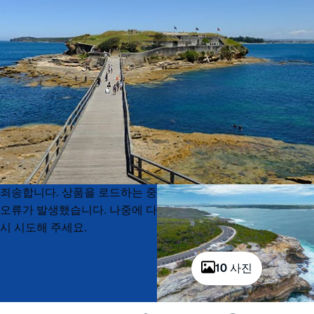
Product
Product
죄송합니다. 상품을 로드하는 중
List
List
오류가 발생했습니다. 나중에 다
시 시도해 주세요.
10 사진