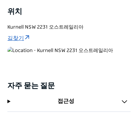
은 모든 수준의 스노클링 및 스쿠버 다이빙 애호가들에게
위치
적합한 아름다운 명소들을 제공합니다. 보타니 베이 입구
에는 암초가 만 안쪽에는 해초 군락이 펼쳐져 있습니다.
Kurnell NSW 2231 오스트레일리아
길찾기
자주 묻는 질문
접근성