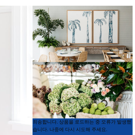
Product
Product
죄송합니다. 상품을 로드하는 중 오류가 발생했
List
List
습니다. 나중에 다시 시도해 주세요.