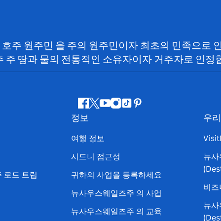
SW) 호주 원주민 을 주의 원주민이자 최초의 민족으로
 주 땅과 물의 전통적인 소유자이자 거주자로 인정
페
지
유
인
틱
핀
정보
우리
이
저
튜
스
톡
터
스
귀
브
타
레
여행 정보
Visi
북
다
그
스
시드니 접근성
뉴사
램
트
(Des
 로드 트립
귀하의 사업을 등록하세요
비즈
뉴사우스웨일즈주 의 사업
뉴사
뉴사우스웨일즈주 의 교육
(De