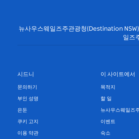
뉴사우스웨일즈주관광청(Destination N
일즈주
시드니
이 사이트에서
문의하기
목적지
부인 성명
할 일
은둔
뉴사우스웨일즈주
쿠키 고지
이벤트
이용 약관
숙소