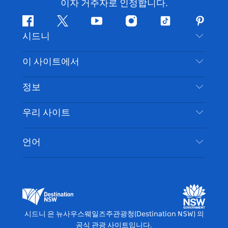
이자 거주자로 인정합니다.
페
지
유
인
틱
핀
시드니
이
저
튜
스
톡
터
스
귀
브
타
레
문의하기
이 사이트에서
북
다
그
스
부인 성명
램
트
목적지
정보
은둔
할 일
여행 정보
우리 사이트
쿠키 고지
뉴사우스웨일즈주 로드 트립
시드니 접근성
이용 약관
VisitNSW.com
이벤트
언어
귀하의 사업을 등록하세요
뉴사우스웨일즈주관광청(Destination NSW) 기업
숙소
뉴사우스웨일즈주 의 사업
비즈니스 이벤트 뉴사우스웨일즈주
뉴사우스웨일즈주 의 교육
뉴사우스웨일즈주관광청(Destination NSW) 미디
어 센터
시드니 은 뉴사우스웨일즈주관광청(Destination NSW) 의
비비드 시드니(Vivid Sydney)
공식 관광 사이트입니다.