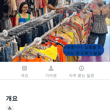
Product
Product
죄송합니다. 상품을 로
List
List
드하는 중 오류가 발생
했습니다. 나중에 다시
시도해 주세요.
개요
가까운
자주 묻는 질문
개요