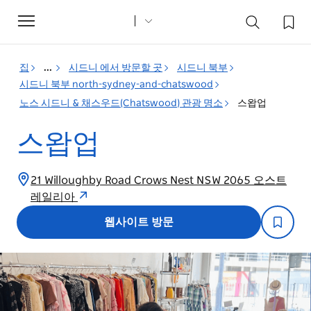
Toggle
navigation
집
...
시드니 에서 방문할 곳
시드니 북부
시드니 북부 north-sydney-and-chatswood
노스 시드니 & 채스우드(Chatswood) 관광 명소
스왑업
스왑업
21 Willoughby Road Crows Nest NSW 2065 오스트
레일리아
웹사이트 방문