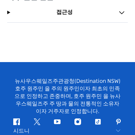
접근성
뉴사우스웨일즈주관광청(Destination NSW)
호주 원주민 을 주의 원주민이자 최초의 민족
으로 인정하고 존중하며, 호주 원주민 을 뉴사
우스웨일즈주 주 땅과 물의 전통적인 소유자
이자 거주자로 인정합니다.
페
지
유
인
틱
핀
시드니
이
저
튜
스
톡
터