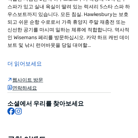
스파가 있고 실내 욕실이 딸려 있는 럭셔리 5스타 스파 하
우스보트까지 있습니다. 모든 침실. Hawkesbury는 보호
되고 쉬운 순항 수로로서 가족 휴양지 주말 재충전 또는
신선한 공기를 마시며 일하는 체류에 적합합니다. 역사적
인 Wisemans 페리를 방문하십시오. 카약 하프 캐빈 데이
보트 및 낚시 런어바웃을 당일 대여할…
이전에 항해를 시작하지 않은 경우 중요하지 않습니다. 쉽
습니다. 상류에서 Windsor로 하류에서 Brooklyn 및
더 읽어보세요
Berowra Waters와 같은 곳으로 구불구불한 강을 따라 크
루즈를 타고 탐험할 수 있습니다. Able Hawkesbury
웹사이트 방문
River Houseboats는 다양한 종류의 하우스보트를 대여
연락하세요
할 수 있습니다. 그들은 함대에 8가지 스타일의 하우스보
트를 보유하고 있습니다. 부부 또는 소규모 가족 여행에
소셜에서 우리를 찾아보세요
적합한 저렴한 2선석 하우스보트부터 옥상에 10석 온수
Facebook
Instagram
스파가 있고 실내 욕실이 딸려 있는 럭셔리 5스타 스파 하
우스보트까지 있습니다. 모든 침실.
Hawkesbury는 보호되고 쉬운 순항 수로로서 가족 휴양