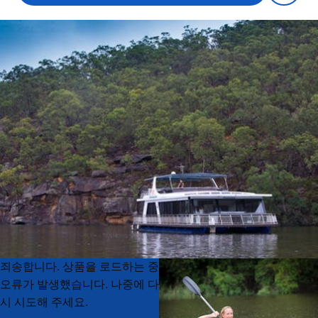
Product
Product
죄송합니다. 상품을 로드하는 중
List
List
오류가 발생했습니다. 나중에 다
시 시도해 주세요.