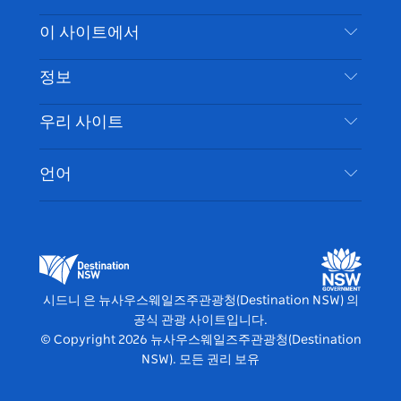
스
귀
브
타
레
문의하기
이 사이트에서
북
다
그
스
부인 성명
램
트
목적지
정보
은둔
할 일
여행 정보
우리 사이트
쿠키 고지
뉴사우스웨일즈주 로드 트립
시드니 접근성
이용 약관
VisitNSW.com
이벤트
언어
귀하의 사업을 등록하세요
뉴사우스웨일즈주관광청(Destination NSW) 기업
숙소
뉴사우스웨일즈주 의 사업
비즈니스 이벤트 뉴사우스웨일즈주
뉴사우스웨일즈주 의 교육
뉴사우스웨일즈주관광청(Destination NSW) 미디
어 센터
시드니 은 뉴사우스웨일즈주관광청(Destination NSW) 의
비비드 시드니(Vivid Sydney)
공식 관광 사이트입니다.
© Copyright
2026
뉴사우스웨일즈주관광청(Destination
NSW). 모든 권리 보유