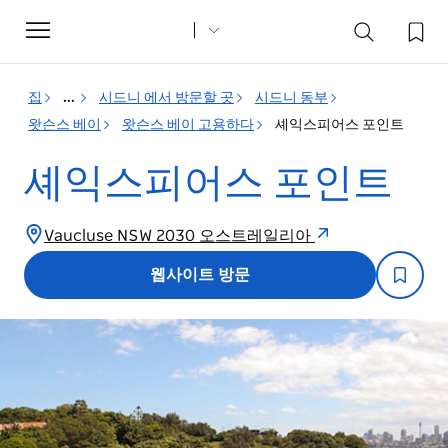
Toggle
navigation
집
...
시드니 에서 방문할 곳
시드니 동부
왓슨스 베이
왓슨스 베이 고용하다
셰익스피어스 포인트
셰익스피어스 포인트
Vaucluse NSW 2030 오스트레일리아
웹사이트 방문