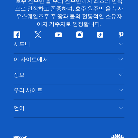
호주 원주민 을 주의 원주민이자 최초의 민족
으로 인정하고 존중하며, 호주 원주민 을 뉴사
우스웨일즈주 주 땅과 물의 전통적인 소유자
이자 거주자로 인정합니다.
페
지
유
인
틱
핀
시드니
이
저
튜
스
톡
터
스
귀
브
타
레
문의하기
이 사이트에서
북
다
그
스
부인 성명
램
트
목적지
정보
은둔
할 일
여행 정보
우리 사이트
쿠키 고지
뉴사우스웨일즈주 로드 트립
시드니 접근성
이용 약관
VisitNSW.com
이벤트
언어
귀하의 사업을 등록하세요
뉴사우스웨일즈주관광청(Destination NSW) 기업
숙소
뉴사우스웨일즈주 의 사업
비즈니스 이벤트 뉴사우스웨일즈주
뉴사우스웨일즈주 의 교육
뉴사우스웨일즈주관광청(Destination NSW) 미디