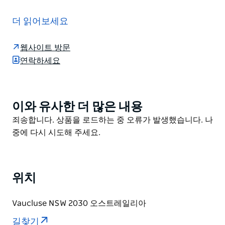
닐슨 파크의 셰익스피어 포인트는 시드니의 도시와 자연
의 매력을 가장 잘 보여주는 완벽한 야외 장소입니다. 시
더 읽어보세요
드니 하버 국립공원 남쪽 끝 샤크 비치 바로 동쪽에 위치
한 이곳은 특별한 행사를 위한 멋진 배경을 제공하며 시드
웹사이트 방문
니 최고의 야외 행사 장소 중 하나입니다.
연락하세요
아름다운 가로수가 늘어선 이곳은 넓은 잔디밭과 접해 있
어 친구와 가족이 함께 어울릴 수 있는 충분한 공간을 제
공합니다. 서쪽으로는 샤크 베이의 풍경과 시드니 CBD의
이와 유사한 더 많은 내용
Product
상징적인 스카이라인을 감상할 수 있습니다. 어떤 행사에
List
Product
죄송합니다. 상품을 로드하는 중 오류가 발생했습니다. 나
도 이상적인 장소입니다.
List
중에 다시 시도해 주세요.
이곳에서 손님들은 보틀 포인트와 글래스 포인트와 같은
아름다운 닐슨 파크의 다른 장소들도 둘러볼 수 있습니다.
위치
Vaucluse NSW 2030 오스트레일리아
길찾기