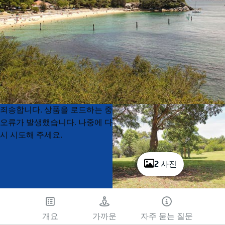
Product
Product
죄송합니다. 상품을 로드하는 중
List
List
오류가 발생했습니다. 나중에 다
시 시도해 주세요.
2 사진
개요
가까운
자주 묻는 질문