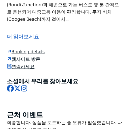
(Bondi Junction)과 해변으로 가는 버스도 몇 분 간격으
로 운행되어 대중교통 이용이 편리합니다. 쿠지 비치
(Coogee Beach)까지 걸어서…
시드니 로지스(Sydney Lodges)의 하이 크로스 랜드윅
(High Cross Randwick)은 울창한 녹지 맞은편에 자리한
더 읽어보세요
매력적인 1890년대 빅토리아풍 테라스 하우스입니다. 아
름다운 유서 깊은 건물에 자리한 이 숙소는 잘 꾸며진 객
Booking details
실을 제공합니다.
웹사이트 방문
프린스 오브 웨일스 병원 시드니 어린이 병원 뉴사우스웨
연락하세요
일스 대학교(UNSW)까지 도보로 가까운 거리에 있습니다.
또한 로열 여성 병원 넬룬 암 센터 로열 랜드윅 경마장 시
소셜에서 우리를 찾아보세요
드니 크리켓 경기장도 인근에 있습니다.
Facebook
X
Instagram
더 스팟(The Spot)에는 다양한 카페와 레스토랑이 있으
며 시드니 경전철(트램)이 15분 간격으로 시드니 CBD와
서큘러 키(Circular Quay)로 운행하고 본다이 정션
근처 이벤트
Product
(Bondi Junction)과 해변으로 가는 버스도 몇 분 간격으
List
Product
죄송합니다. 상품을 로드하는 중 오류가 발생했습니다. 나
로 운행되어 대중교통 이용이 편리합니다. 쿠지 비치