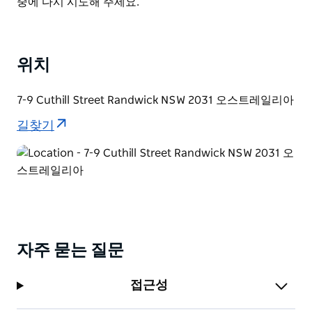
List
중에 다시 시도해 주세요.
(Coogee Beach)까지 걸어서 수영이나 서핑을 즐기거나
해안 산책로(Coastal Walk)를 시작하기에도 좋은 위치입
니다.
위치
하이 크로스 랜드윅의 객실 종류는 스몰 더블룸 퀸룸 트윈
룸 킹룸이 있습니다. 3인 이상 투숙 시에는 킹룸 쓰리
7-9 Cuthill Street Randwick NSW 2031 오스트레일리아
(King Room Three) 또는 킹룸 포(King Room Four)를 선
택하실 수 있으며 각각 3인과 4인까지 숙박 가능합니다.
길찾기
객실에는 에어컨 무료 Wi-Fi 스마트 TV 소형 냉장고 차/커
피 메이커가 갖춰져 있습니다. 모든 객실에는 전용 욕실과
세면도구가 제공됩니다. 하이 크로스 랜드윅에는 투숙객
용 세탁실 공용 주방 야외 바비큐 공간이 마련되어 있습니
다.
자주 묻는 질문
접근성