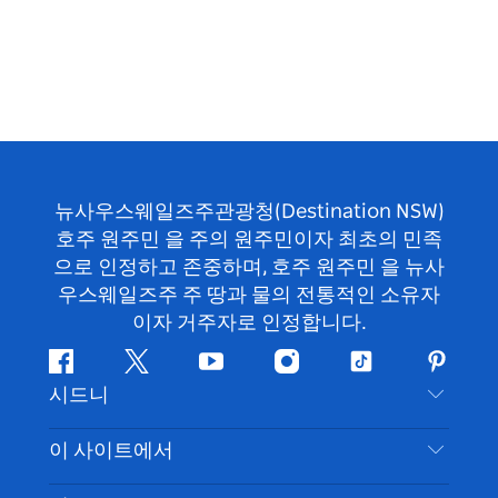
뉴사우스웨일즈주관광청(Destination NSW)
호주 원주민 을 주의 원주민이자 최초의 민족
으로 인정하고 존중하며, 호주 원주민 을 뉴사
우스웨일즈주 주 땅과 물의 전통적인 소유자
이자 거주자로 인정합니다.
페
지
유
인
틱
핀
시드니
이
저
튜
스
톡
터
스
귀
브
타
레
문의하기
이 사이트에서
북
다
그
스
부인 성명
램
트
목적지