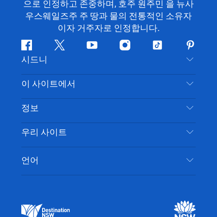
으로 인정하고 존중하며, 호주 원주민 을 뉴사
우스웨일즈주 주 땅과 물의 전통적인 소유자
이자 거주자로 인정합니다.
페
지
유
인
틱
핀
시드니
이
저
튜
스
톡
터
스
귀
브
타
레
문의하기
이 사이트에서
북
다
그
스
부인 성명
램
트
목적지
정보
은둔
할 일
여행 정보
우리 사이트
쿠키 고지
뉴사우스웨일즈주 로드 트립
시드니 접근성
이용 약관
VisitNSW.com
이벤트
언어
귀하의 사업을 등록하세요
뉴사우스웨일즈주관광청(Destination NSW) 기업
숙소
뉴사우스웨일즈주 의 사업
비즈니스 이벤트 뉴사우스웨일즈주
뉴사우스웨일즈주 의 교육
뉴사우스웨일즈주관광청(Destination NSW) 미디