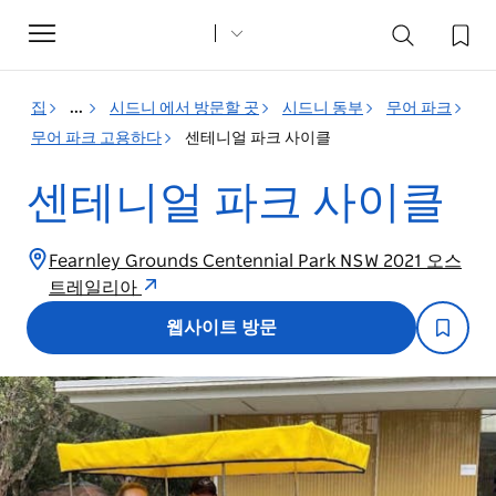
Toggle
navigation
집
...
시드니 에서 방문할 곳
시드니 동부
무어 파크
무어 파크 고용하다
센테니얼 파크 사이클
센테니얼 파크 사이클
Fearnley Grounds Centennial Park NSW 2021 오스
트레일리아
웹사이트 방문