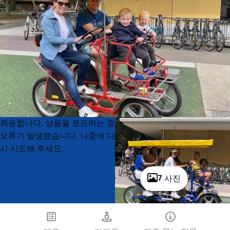
Product
Product
죄송합니다. 상품을 로드하는 중
List
List
오류가 발생했습니다. 나중에 다
시 시도해 주세요.
7 사진