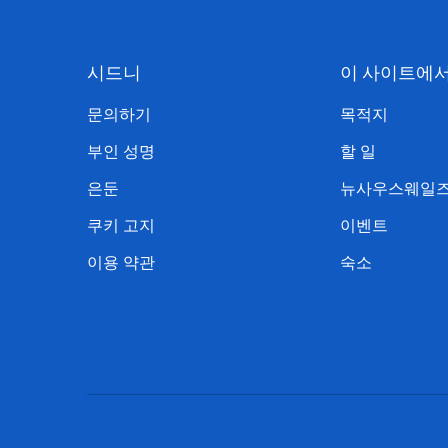
시드니
이 사이트에
문의하기
목적지
부인 성명
할 일
은둔
뉴사우스웨일즈
쿠키 고지
이벤트
이용 약관
숙소