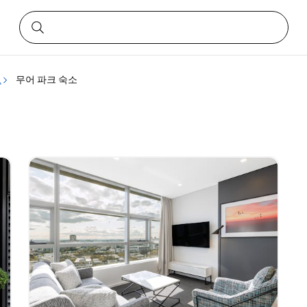
크
무어 파크 숙소