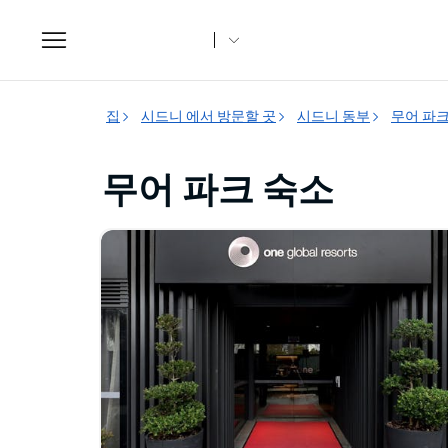
Toggle
navigation
집
시드니 에서 방문할 곳
시드니 동부
무어 파
무어 파크 숙소