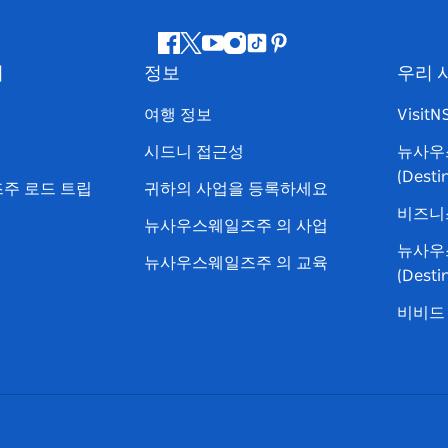
페
지
유
인
틱
핀
서
정보
우리 
이
저
튜
스
톡
터
스
귀
브
타
레
여행 정보
Visit
북
다
그
스
시드니 접근성
뉴사우
램
트
(Dest
주 로드 트립
귀하의 사업을 등록하세요
비즈니
뉴사우스웨일즈주 의 사업
뉴사우
뉴사우스웨일즈주 의 교육
(Dest
비비드 시