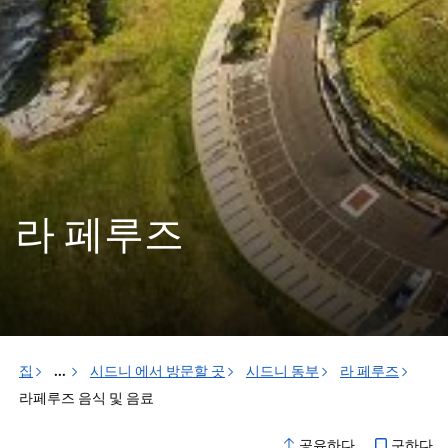
라 페루즈
집
...
시드니 에서 방문할 곳
시드니 동부
라 페루즈
라페루즈 음식 및 음료
구하다
공유하다