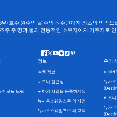
NSW) 호주 원주민 을 주의 원주민이자 최초의 민족
즈주 주 땅과 물의 전통적인 소유자이자 거주자로 인
페
지
유
인
틱
핀
서
정보
우리 
이
저
튜
스
톡
터
스
귀
브
타
레
여행 정보
Visit
북
다
그
스
시드니 접근성
뉴사우
램
트
(Dest
주 로드 트립
귀하의 사업을 등록하세요
비즈니
뉴사우스웨일즈주 의 사업
뉴사우
뉴사우스웨일즈주 의 교육
(Dest