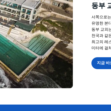
동부 
서쪽으로는
유명한 본
동부 교외는
천국과 같은
최고의 레스
미터에 걸쳐
지금 바