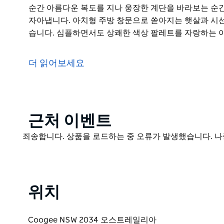
순간 아름다운 복도를 지나 웅장한 계단을 바라보는 순간
자아냅니다. 아치형 주방 창문으로 쏟아지는 햇살과 시
습니다. 심플하면서도 상쾌한 색상 팔레트를 자랑하는 
쿠지에 위치한 이 흠잡을 데 없이 디자인된 3베드룸 주택
습니다.
더 읽어보세요
해안가를 찰랑이는 파도를 바라보거나 안으로 들어가 
어우러진 현대적인 생활의 새로운 감각을 경험해 보세요.
나인 이 조용한 지역에서 이처럼 따뜻한 환대를 선사하는
해안 산책로와 해수욕장으로 바로 연결되는 곳에 위치해
Product
근처 이벤트
List
집에 발을 들여놓는 순간 아름다운 복도를 지나 웅장한 
Product
죄송합니다. 상품을 로드하는 중 오류가 발생했습니다. 나
감 넘치는 분위기를 자아냅니다. 아치형 주방 창문으로 
List
인이 시선을 사로잡습니다. 심플하면서도 상쾌한 색상 
화가 돋보이는 고급스러운 스타일을 자랑하며 클래식한 
자리한 싱그러운 녹지들이 조화를 이룹니다.
위치
Coogee NSW 2034 오스트레일리아