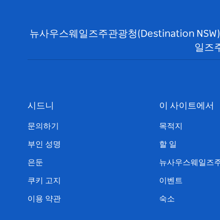
뉴사우스웨일즈주관광청(Destination N
일즈주
시드니
이 사이트에서
문의하기
목적지
부인 성명
할 일
은둔
뉴사우스웨일즈주
쿠키 고지
이벤트
이용 약관
숙소