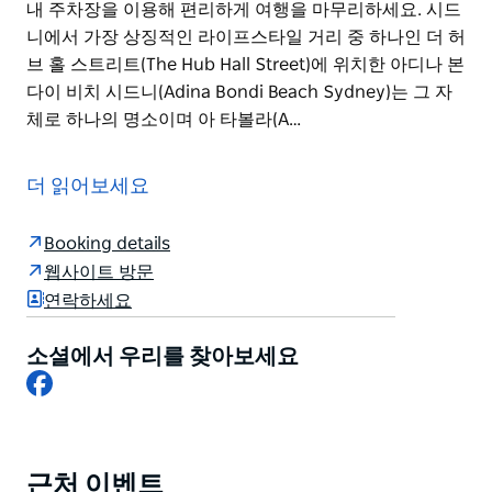
내 주차장을 이용해 편리하게 여행을 마무리하세요. 시드
니에서 가장 상징적인 라이프스타일 거리 중 하나인 더 허
브 홀 스트리트(The Hub Hall Street)에 위치한 아디나 본
다이 비치 시드니(Adina Bondi Beach Sydney)는 그 자
체로 하나의 명소이며 아 타볼라(A…
시드니에서 가장 유명한 해변가 마을인 본다이에서 바닷
가 생활을 만끽하고 내 집처럼 편안한 휴식을 경험해 보세
더 읽어보세요
요.
모던하고 아름답게 디자인된 111개의 스튜디오, 1베드룸,
Booking details
2베드룸, 3베드룸 아파트는 각각 전용 발코니 완비된 주
웹사이트 방문
방 세탁 시설을 갖추고 있어 이 아름다운 환경에서 내 집
연락하세요
처럼 편안하게 지낼 수 있다는 사실에 놀라실 겁니다. 넓
은 객실에는 식탁이나 업무 공간이 마련되어 있으며, 24
소셜에서 우리를 찾아보세요
시간 리셉션과 무료 Wi-Fi 등의 호텔 서비스도 이용하실
Facebook
수 있습니다. 야외 수영장에서 수영을 즐기거나 단지 내
주차장을 이용해 편리하게 여행을 마무리하세요.
시드니에서 가장 상징적인 라이프스타일 거리 중 하나인
근처 이벤트
Product