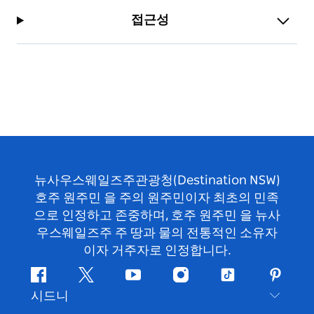
접근성
뉴사우스웨일즈주관광청(Destination NSW)
호주 원주민 을 주의 원주민이자 최초의 민족
으로 인정하고 존중하며, 호주 원주민 을 뉴사
우스웨일즈주 주 땅과 물의 전통적인 소유자
이자 거주자로 인정합니다.
페
지
유
인
틱
핀
시드니
이
저
튜
스
톡
터