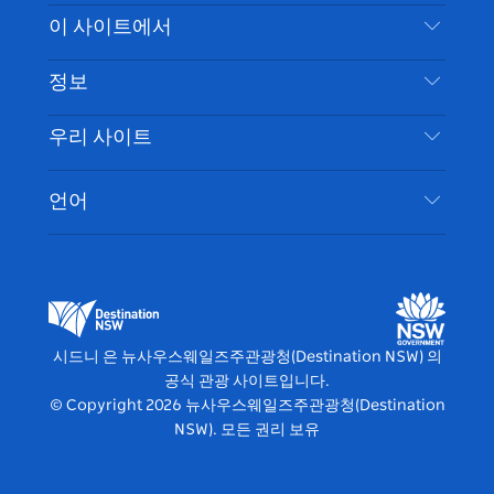
스
귀
브
타
레
문의하기
이 사이트에서
북
다
그
스
부인 성명
램
트
목적지
정보
은둔
할 일
여행 정보
우리 사이트
쿠키 고지
뉴사우스웨일즈주 로드 트립
시드니 접근성
이용 약관
VisitNSW.com
이벤트
언어
귀하의 사업을 등록하세요
뉴사우스웨일즈주관광청(Destination NSW) 기업
숙소
뉴사우스웨일즈주 의 사업
비즈니스 이벤트 뉴사우스웨일즈주
뉴사우스웨일즈주 의 교육
뉴사우스웨일즈주관광청(Destination NSW) 미디
어 센터
시드니 은 뉴사우스웨일즈주관광청(Destination NSW) 의
비비드 시드니(Vivid Sydney)
공식 관광 사이트입니다.
© Copyright
2026
뉴사우스웨일즈주관광청(Destination
NSW). 모든 권리 보유