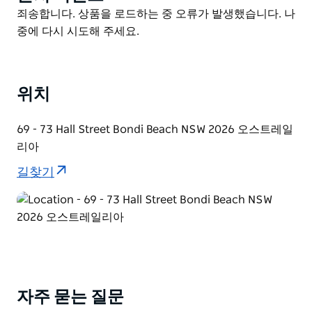
더 허브 홀 스트리트(The Hub Hall Street)에 위치한 아디
List
Product
죄송합니다. 상품을 로드하는 중 오류가 발생했습니다. 나
나 본다이 비치 시드니(Adina Bondi Beach Sydney)는
List
중에 다시 시도해 주세요.
그 자체로 하나의 명소이며 아 타볼라(A Tavola) 라 팔마
(La Palma) 젤라토 메시나(Gelato Messina) 차이나 다이
너(China Diner) 빌스(bills) 등 수많은 유명 레스토랑과
카페를 쉽게 이용할 수 있습니다. 도보로 5분 거리에 황금
위치
빛 모래사장으로 유명한 본다이 비치가 있습니다. 이곳에
서 여행객들은 시원한 바닷바람 반짝이는 푸른 바다 파도
69 - 73 Hall Street Bondi Beach NSW 2026 오스트레일
타기를 즐길 뿐만 아니라 그림 같은 본다이 아이스버그와
리아
유명한 본다이-쿠지 해안 산책로와 같은 명소도 방문할
길찾기
수 있습니다.
번화한 본다이 정션과 시드니 CBD로 가는 교통편이 잘
갖춰져 있는 아디나 본다이 비치는 투숙객들에게 이 상징
적인 지역의 중심부에서 현지인처럼 생활하는 경험을 선
사합니다.
자주 묻는 질문