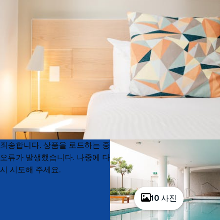
Product
Product
죄송합니다. 상품을 로드하는 중
List
List
오류가 발생했습니다. 나중에 다
시 시도해 주세요.
10 사진