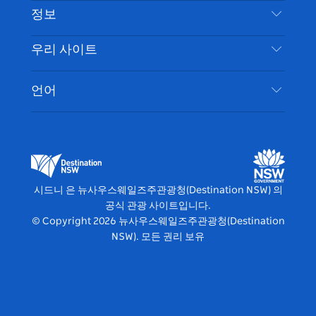
램
트
목적지
정보
은둔
할 일
여행 정보
우리 사이트
쿠키 고지
뉴사우스웨일즈주 로드 트립
시드니 접근성
이용 약관
VisitNSW.com
이벤트
언어
귀하의 사업을 등록하세요
뉴사우스웨일즈주관광청(Destination NSW) 기업
숙소
뉴사우스웨일즈주 의 사업
비즈니스 이벤트 뉴사우스웨일즈주
뉴사우스웨일즈주 의 교육
뉴사우스웨일즈주관광청(Destination NSW) 미디
어 센터
시드니 은 뉴사우스웨일즈주관광청(Destination NSW) 의
비비드 시드니(Vivid Sydney)
공식 관광 사이트입니다.
© Copyright
2026
뉴사우스웨일즈주관광청(Destination
NSW). 모든 권리 보유