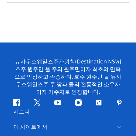
뉴사우스웨일즈주관광청(Destination NSW)
호주 원주민 을 주의 원주민이자 최초의 민족
으로 인정하고 존중하며, 호주 원주민 을 뉴사
우스웨일즈주 주 땅과 물의 전통적인 소유자
이자 거주자로 인정합니다.
페
지
유
인
틱
핀
시드니
이
저
튜
스
톡
터
스
귀
브
타
레
문의하기
이 사이트에서
북
다
그
스
부인 성명