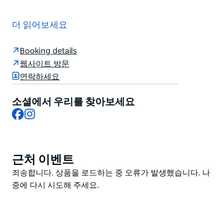
달링 하버(Darling Harbour)에서 단 몇 분 거리에 있는
피어몬트(Pyrmont) 중심부에서 역사가 현대적인 감각과
더 읽어보세요
만나는 Hotel Woolstore 1888에 오신 것을 환영합니다!
한때 분주한 양모 상점이었던 이 거주지는 이제 노출된 벽
Booking details
돌 벽 높은 천장 및 대형 창문을 통해 전통과 현대의 매력
웹사이트 방문
을 모두 자랑스럽게 입증하고 있습니다. 구석구석 과거의
연락하세요
이야기를 들려주는 도심 속 안식처입니다.
소셜에서 우리를 찾아보세요
Facebook
Instagram
근처 이벤트
Product
List
Product
죄송합니다. 상품을 로드하는 중 오류가 발생했습니다. 나
List
중에 다시 시도해 주세요.