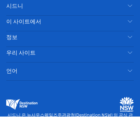
시드니
이
저
튜
스
톡
터
스
귀
브
타
레
문의하기
이 사이트에서
북
다
그
스
부인 성명
램
트
목적지
정보
은둔
할 일
여행 정보
우리 사이트
쿠키 고지
뉴사우스웨일즈주 로드 트립
시드니 접근성
이용 약관
VisitNSW.com
이벤트
언어
귀하의 사업을 등록하세요
뉴사우스웨일즈주관광청(Destination NSW) 기업
숙소
뉴사우스웨일즈주 의 사업
비즈니스 이벤트 뉴사우스웨일즈주
뉴사우스웨일즈주 의 교육
뉴사우스웨일즈주관광청(Destination NSW) 미디어 센터
비비드 시드니(Vivid Sydney)
시드니 은 뉴사우스웨일즈주관광청(Destination NSW) 의 공식 관
광 사이트입니다.
© Copyright
2026
뉴사우스웨일즈주관광청(Destination NSW).
모든 권리 보유