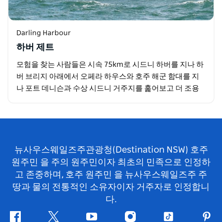
Darling Harbour
하버 제트
모험을 찾는 사람들은 시속 75km로 시드니 하버를 지나 하
버 브리지 아래에서 오페라 하우스와 호주 해군 함대를 지
나 포트 데니슨과 수상 시드니 거주지를 훑어보고 더 조용
한 바다로 서쪽으로 향하는 것을 상상해 보세요…
뉴사우스웨일즈주관광청(Destination NSW) 호주
원주민 을 주의 원주민이자 최초의 민족으로 인정하
고 존중하며, 호주 원주민 을 뉴사우스웨일즈주 주
땅과 물의 전통적인 소유자이자 거주자로 인정합니
다.
페
지
유
인
틱
핀