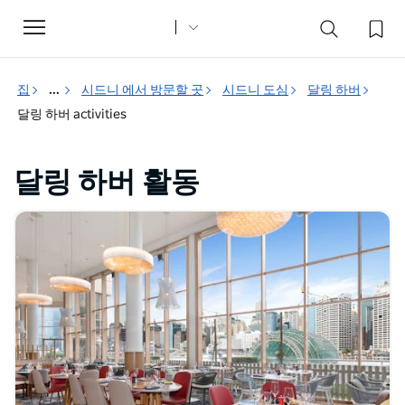
Toggle
navigation
집
...
시드니 에서 방문할 곳
시드니 도심
달링 하버
달링 하버 activities
달링 하버 활동