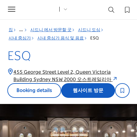
Toggle
navigation
집
...
시드니 에서 방문할 곳
시드니 도심
시내 중심가
시내 중심가 음식 및 음료
ESQ
ESQ
455 George Street Level 2, Queen Victoria
Building Sydney NSW 2000 오스트레일리아
Booking details
웹사이트 방문