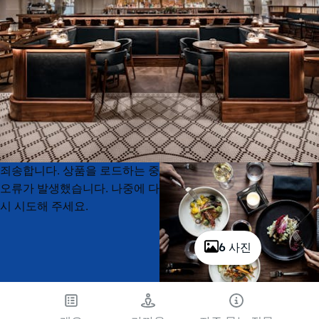
Product
Product
죄송합니다. 상품을 로드하는 중
List
List
오류가 발생했습니다. 나중에 다
시 시도해 주세요.
6 사진