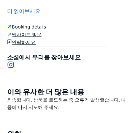
상징적인 퀸 빅토리아 빌딩 2층에 위치한 ESQ에 들어서
는 순간 마치 뉴욕의 서퍼 클럽에 들어온 듯한 기분을 느
더 읽어보세요
낄 수 있습니다. 새롭게 재해석된 모던 호주 컴포트 클래
식과 세계 최고의 주류 수제 칵테일이 준비되어 있습니다.
Booking details
긴 점심 식사 공연 후 술 한 잔 또는 자정 만찬을 즐기며
웹사이트 방문
ESQ의 매혹적인 고풍스러운 매력을 만끽해 보세요. 모자
연락하세요
이크와 마루 바닥으로 마감된 어두운 오크 바 부드러운 가
죽 의자 그리고 감각적인 은은한 조명은 QVB의 유서 깊
소셜에서 우리를 찾아보세요
은 로마네스크 부흥 양식 건축물을 더욱 돋보이게 합니다.
Instagram
비즈니스와 여가를 위한 안식처 정성껏 식사하고 밤늦게
까지 음료를 즐겨보세요.
이와 유사한 더 많은 내용
Product
List
Product
죄송합니다. 상품을 로드하는 중 오류가 발생했습니다. 나
List
중에 다시 시도해 주세요.