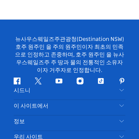
뉴사우스웨일즈주관광청(Destination NSW)
호주 원주민 을 주의 원주민이자 최초의 민족
으로 인정하고 존중하며, 호주 원주민 을 뉴사
우스웨일즈주 주 땅과 물의 전통적인 소유자
이자 거주자로 인정합니다.
페
지
유
인
틱
핀
시드니
이
저
튜
스
톡
터
스
귀
브
타
레
문의하기
이 사이트에서
북
다
그
스
부인 성명
램
트
목적지
정보
은둔
할 일
여행 정보
우리 사이트
쿠키 고지