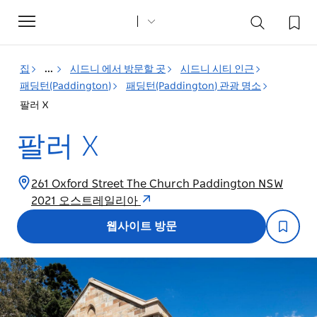
Toggle
navigation
집
...
시드니 에서 방문할 곳
시드니 시티 인근
패딩턴(Paddington)
패딩턴(Paddington) 관광 명소
팔러 X
팔러 X
261 Oxford Street The Church Paddington NSW
2021 오스트레일리아
웹사이트 방문