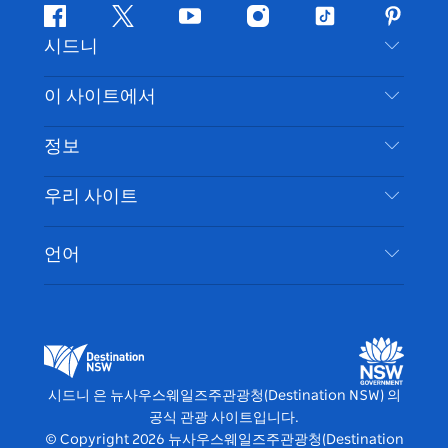
페
지
유
인
틱
핀
시드니
이
저
튜
스
톡
터
스
귀
브
타
레
문의하기
이 사이트에서
북
다
그
스
부인 성명
램
트
목적지
정보
은둔
할 일
여행 정보
우리 사이트
쿠키 고지
뉴사우스웨일즈주 로드 트립
시드니 접근성
이용 약관
VisitNSW.com
이벤트
언어
귀하의 사업을 등록하세요
뉴사우스웨일즈주관광청(Destination NSW) 기업
숙소
뉴사우스웨일즈주 의 사업
비즈니스 이벤트 뉴사우스웨일즈주
뉴사우스웨일즈주 의 교육
뉴사우스웨일즈주관광청(Destination NSW) 미디
어 센터
시드니 은 뉴사우스웨일즈주관광청(Destination NSW) 의
비비드 시드니(Vivid Sydney)
공식 관광 사이트입니다.
© Copyright
2026
뉴사우스웨일즈주관광청(Destination