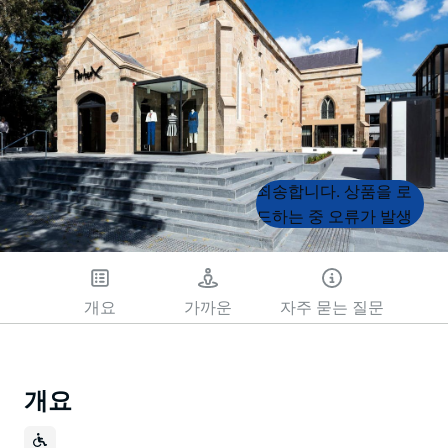
Product
Product
죄송합니다. 상품을 로
List
List
드하는 중 오류가 발생
했습니다. 나중에 다시
시도해 주세요.
개요
가까운
자주 묻는 질문
개요