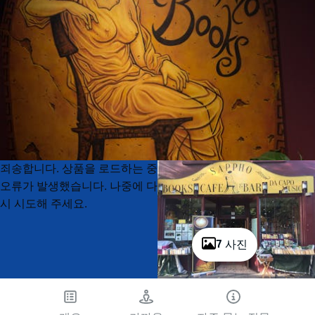
Product
Product
죄송합니다. 상품을 로드하는 중
List
List
오류가 발생했습니다. 나중에 다
시 시도해 주세요.
7 사진