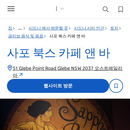
Toggle
navigation
집
...
시드니 에서 방문할 곳
시드니 시티 인근
토지
글리브 음식 및 음료
사포 북스 카페 앤 바
사포 북스 카페 앤 바
51 Glebe Point Road Glebe NSW 2037 오스트레일리
아
웹사이트 방문