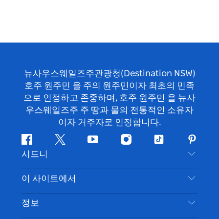
뉴사우스웨일즈주관광청(Destination NSW)
호주 원주민 을 주의 원주민이자 최초의 민족
으로 인정하고 존중하며, 호주 원주민 을 뉴사
우스웨일즈주 주 땅과 물의 전통적인 소유자
이자 거주자로 인정합니다.
페
지
유
인
틱
핀
시드니
이
저
튜
스
톡
터
스
귀
브
타
레
문의하기
이 사이트에서
북
다
그
스
부인 성명
램
트
목적지
정보
은둔
할 일