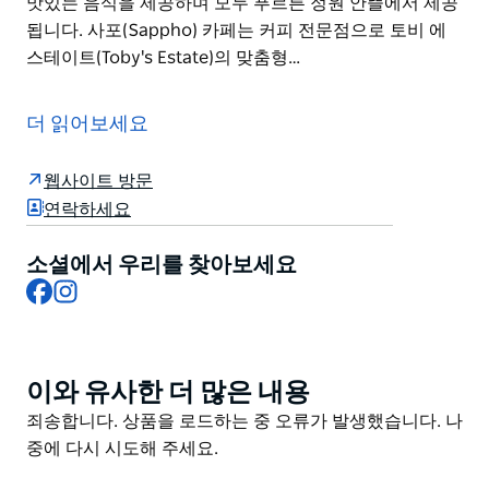
맛있는 음식을 제공하며 모두 푸르른 정원 안뜰에서 제공
됩니다. 사포(Sappho) 카페는 커피 전문점으로 토비 에
스테이트(Toby's Estate)의 맞춤형…
사포는 훌륭한 중고서점일 뿐만 아니라 낮에는 멋진 카페
밤에는 와인바로 고객을 맞이하고 있습니다.
더 읽어보세요
절판되었거나 찾기 힘든 타이틀 레코드 악보를 포함하여
상상할 수 있는 모든 카테고리에서 30,000권 이상의 도
웹사이트 방문
서가 제공됩니다. Sappho Books, Cafe and Bar에는 모
연락하세요
든 독자를 위한 무언가가 있습니다. 이 매장은 개성이 넘
치는 분위기 있는 오래된 건물에 2층으로 구성된 탐색 공
소셜에서 우리를 찾아보세요
Facebook
Instagram
간을 갖추고 있습니다. 이 매장에는 절판된 대중음악 전체
악보 음악 이론 등 대규모 컬렉션을 자랑하는 호주의 마지
막 중고 악보 매장 중 하나인 Da Capo Music도 있습니
다.
이와 유사한 더 많은 내용
Product
카페는 다양한 채식 완전 채식 글루텐 프리 옵션과 함께
List
Product
죄송합니다. 상품을 로드하는 중 오류가 발생했습니다. 나
신선하고 맛있는 음식을 제공하며 모두 푸르른 정원 안뜰
List
중에 다시 시도해 주세요.
에서 제공됩니다. 사포(Sappho) 카페는 커피 전문점으로
토비 에스테이트(Toby's Estate)의 맞춤형 블렌드로 만든