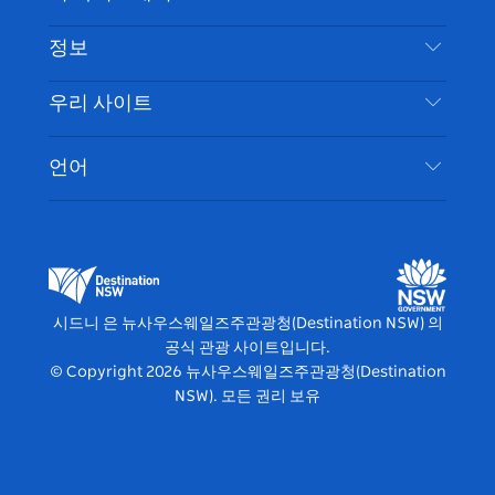
부인 성명
램
트
목적지
정보
은둔
할 일
여행 정보
우리 사이트
쿠키 고지
뉴사우스웨일즈주 로드 트립
시드니 접근성
이용 약관
VisitNSW.com
이벤트
언어
귀하의 사업을 등록하세요
뉴사우스웨일즈주관광청(Destination NSW) 기업
숙소
뉴사우스웨일즈주 의 사업
비즈니스 이벤트 뉴사우스웨일즈주
뉴사우스웨일즈주 의 교육
뉴사우스웨일즈주관광청(Destination NSW) 미디
어 센터
시드니 은 뉴사우스웨일즈주관광청(Destination NSW) 의
비비드 시드니(Vivid Sydney)
공식 관광 사이트입니다.
© Copyright
2026
뉴사우스웨일즈주관광청(Destination
NSW). 모든 권리 보유