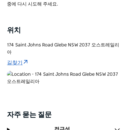
늘 크러스트를 먹어본 적이 없을 것이고 "Agrodolce"는
List
중에 다시 시도해 주세요.
당신의 마음을 사로잡을 피자 비앙케입니다.
그들의 탐내는 하우스 "스페셜"에는 정통 리조또 비앙케
디 마레, 9시간 동안 천천히 조리한 라구 피제 살모네가
위치
포함되며 최고급 AAA 등급 시드니 록 오이스터와 수제 아
이스크림은 말할 것도 없습니다. 피제 베이비는 모든 면에
174 Saint Johns Road Glebe NSW 2037 오스트레일리
서 기대를 뛰어넘습니다.
아
그들의 바는 현지 및 수입 와인 맥주 주류를 훌륭하게 간
길찾기
결하게 선별하여 제공합니다. "The Real Negroni"와
"The Flower Bomb"와 같은 훌륭한 아페리티보로 유명
하며 신선하고 고전적이며 세련된 분위기를 유지합니다.
두 사람을 위한 친밀한 저녁 식사 그룹 모임 또는 한 사람
을 위한 간단한 테이블에 완벽한 공간으로 분위기를 좋아
할 것이고 재생 목록은 항상 요점을 잘 잡고 시대를 초월
합니다.
자주 묻는 질문
접근성