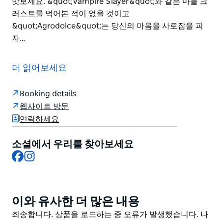
맛보세요. &quot;Vampire Slayer&quot;와 같은 마늘 크
러스트를 먹어본 적이 없을 것이고
&quot;Agrodolce&quot;는 당신의 마음을 사로잡을 피
자…
안녕하세요 푸디 여러분. 시드니의 아름다운 글리브에 있
는 푸른 활기찬 도시 외곽에 위치한 작은 숨겨진 보석입니
더 읽어보세요
다.
지역 주민과 이탈리아 음식 애호가 모두에게 엄청난 인기
Booking details
를 누리고 있는 이곳은 독특한 식사 경험을 제공하며 주문
웹사이트 방문
에 따라 조리한 가장 신선한 제철 수제 요리를 위해 고급
연락하세요
스럽고 특산품을 선보이며 팬에서 접시까지 제공합니다!
소셜에서 우리를 찾아보세요
손으로 늘인 피자 로마노는 얇고 가볍고 완벽하게 구운 크
Facebook
Instagram
러스트와 훌륭한 토핑 조합으로 진정한 피자 애호가들에
게 사랑받고 있습니다.
집에서 으깬 토마토 베이스 신선한 마늘 새우 살라미 인페
이와 유사한 더 많은 내용
Product
르노 그리고 엑스트라 버진 올리브 오일을 듬뿍 뿌린
List
"The Captain"을 맛보세요. "Vampire Slayer"와 같은 마
Product
죄송합니다. 상품을 로드하는 중 오류가 발생했습니다. 나