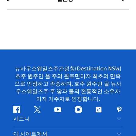
뉴사우스웨일즈주관광청(Destination NSW)
호주 원주민 을 주의 원주민이자 최초의 민족
으로 인정하고 존중하며, 호주 원주민 을 뉴사
우스웨일즈주 주 땅과 물의 전통적인 소유자
이자 거주자로 인정합니다.
페
지
유
인
틱
핀
시드니
이
저
튜
스
톡
터
스
귀
브
타
레
문의하기
이 사이트에서
북
다
그
스