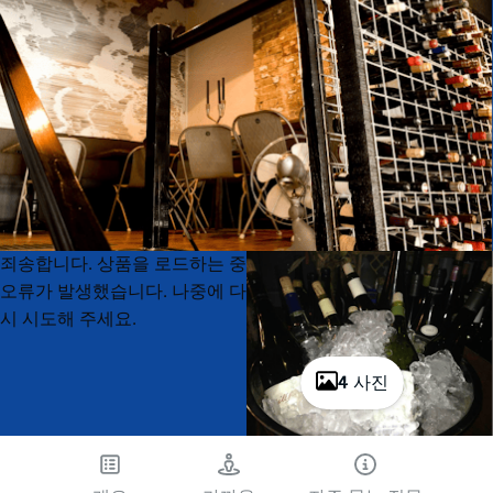
Product
Product
죄송합니다. 상품을 로드하는 중
List
List
오류가 발생했습니다. 나중에 다
시 시도해 주세요.
4 사진