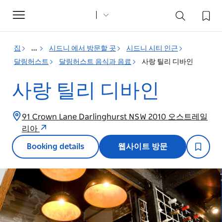
Toggle
navigation
집
...
시드니 에서 방문할 곳
시드니 시티 인근
달링허스트
달링허스트 음식과 음료
사랑 틸리 디바인
사랑 틸리 디바인
91 Crown Lane Darlinghurst NSW 2010 오스트레일
리아
Booking details
웹사이트 방문