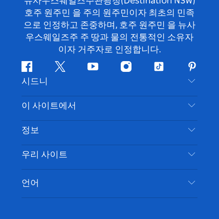
뉴사우스웨일즈주관광청(Destination NSW)
호주 원주민 을 주의 원주민이자 최초의 민족
으로 인정하고 존중하며, 호주 원주민 을 뉴사
우스웨일즈주 주 땅과 물의 전통적인 소유자
이자 거주자로 인정합니다.
페
지
유
인
틱
핀
시드니
이
저
튜
스
톡
터
스
귀
브
타
레
문의하기
이 사이트에서
북
다
그
스
부인 성명
램
트
목적지
정보
은둔
할 일
여행 정보
우리 사이트
쿠키 고지
뉴사우스웨일즈주 로드 트립
시드니 접근성
이용 약관
VisitNSW.com
이벤트
언어
귀하의 사업을 등록하세요
뉴사우스웨일즈주관광청(Destination NSW) 기업
숙소
뉴사우스웨일즈주 의 사업
비즈니스 이벤트 뉴사우스웨일즈주