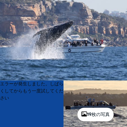
Product
Product
エラーが発生しました。しばら
List
List
くしてからもう一度試してくだ
さい
19枚の写真