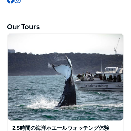
ズム体験を提供します。海洋専門家からなるクルーは、
クジラに関する豊富な解説と、クジラとの親密な触れ合
いを提供することに長けています。船上には専属カメラ
マンがおり、ツアー中に撮影したクジラの高画質写真
Our Tours
を、追加料金なしで夕方にメールでお届けします。
この家族向けのツアーでは、すべてのツアーでクジラの
目撃を保証しています。
Googleとトリップアドバイザーで5つ星評価を獲得
し、2025年にはツーリズム・スター・アワードを受賞
したホエール・テイルズは、最高のエコツーリズム基準
を満たすことに情熱を注ぐ家族経営の会社です。
2.5時間の海洋ホエールウォッチング体験