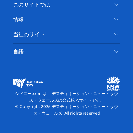
お問い合わせ
このサイトでは
ス
タ
ュ
タ
ク
レ
免責事項
ブ
ー
ー
グ
ト
ス
目的地
情報
ッ
ブ
ラ
ッ
ト
プライバシー
やるべきこと
ク
ム
ク
旅行情報
当社のサイト
クッキーに関する通知
ニューサウスウェールズ州のロードトリップ
アクセシブルシドニー
利用規約
VisitNSW.com
イベント
言語
ビジネスを登録する
デスティネーション・ニュー・サウス・ウェール
宿泊施設
NSWでのビジネス
ズコーポレート
ニューサウスウェールズ州の教育
ビジネスイベント NSW
デスティネーション・ニュー・サウス・ウェール
シドニー.com は、 デスティネーション・ニュー・サウ
ズメディアセンター
ス・ウェールズの公式観光サイトです。
ビビッド・シドニー
© Copyright
2026
デスティネーション・ニュー・サウ
ス・ウェールズ. All rights reserved