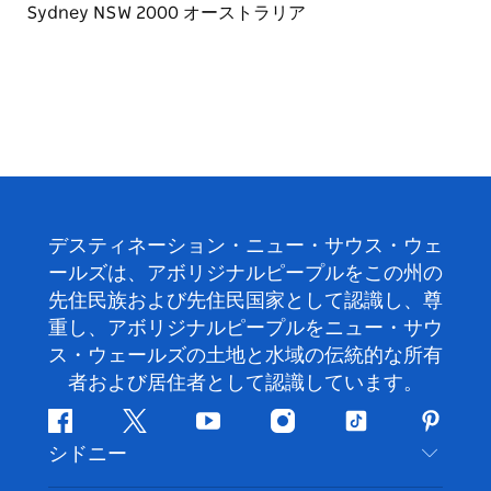
デスティネーション・ニュー・サウス・ウェ
ールズは、アボリジナルピープルをこの州の
先住民族および先住民国家として認識し、尊
重し、アボリジナルピープルをニュー・サウ
ス・ウェールズの土地と水域の伝統的な所有
者および居住者として認識しています。
フ
ツ
ユ
イ
テ
ピ
シドニー
ェ
イ
ー
ン
ィ
ン
イ
ッ
チ
ス
ッ
タ