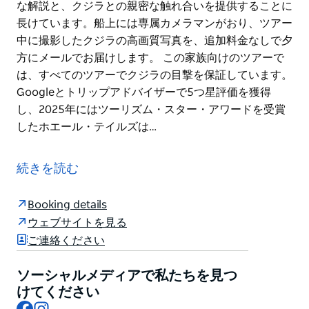
な解説と、クジラとの親密な触れ合いを提供することに
長けています。船上には専属カメラマンがおり、ツアー
中に撮影したクジラの高画質写真を、追加料金なしで夕
方にメールでお届けします。 この家族向けのツアーで
は、すべてのツアーでクジラの目撃を保証しています。
Googleとトリップアドバイザーで5つ星評価を獲得
し、2025年にはツーリズム・スター・アワードを受賞
したホエール・テイルズは…
ホエール・テイルズ・ホエールウォッチングで、海で最
も大きく雄大な生き物たちと共に、一生忘れられない思
続きを読む
い出を作りませんか？
特注のホエールウォッチング船は、ダーリングハーバー
Booking details
のキングストリート埠頭7番から毎日出航し、シドニー
ウェブサイトを見る
の象徴的なランドマークを眺めながらクルーズした後、
ご連絡ください
港を出て、毎年恒例のザトウクジラの回遊を間近に体験
します。
ソーシャルメディアで私たちを見つ
けてください
最大34名様限定のこの船は、まさに特別なエコツーリ
Facebook
Instagram