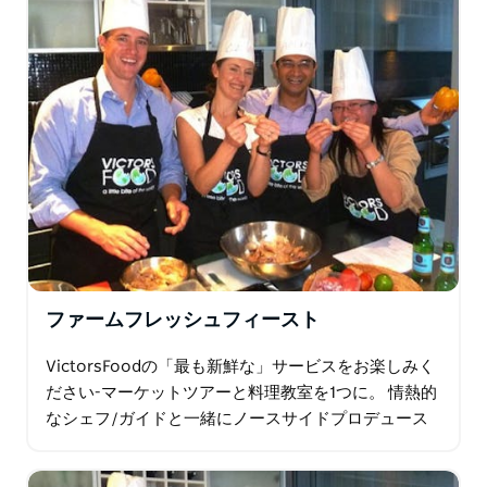
料理教室はシドニーのロゼル近郊のいくつかの会場で毎
週土曜日に開催されます。参加者全員にワイン 1 杯、レ
シピのコピー、写真が渡されるので、料理の経験を他の
人と共有できます。
ファームフレッシュフィースト
VictorsFoodの「最も新鮮な」サービスをお楽しみく
ださい-マーケットツアーと料理教室を1つに。 情熱的
なシェフ/ガイドと一緒にノースサイドプロデュース
マーケットのツアーに参加してください。コーヒーや
お茶から始めて、魅力的なトーク…