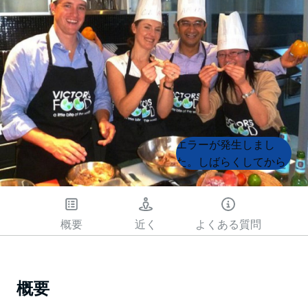
Product
Product
エラーが発生しまし
List
List
た。しばらくしてから
もう一度試してくださ
い
概要
近く
よくある質問
概要