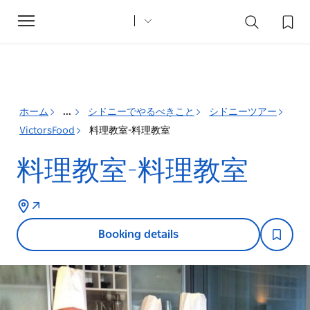
Toggle
navigation
ホーム
...
シドニーでやるべきこと
シドニーツアー
VictorsFood
料理教室-料理教室
料理教室-料理教室
Booking details