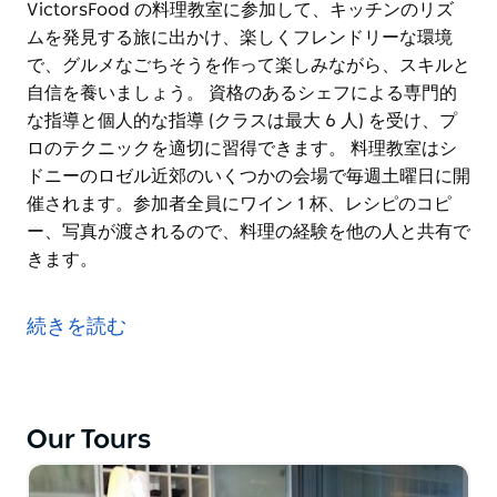
VictorsFood の料理教室に参加して、キッチンのリズ
ムを発見する旅に出かけ、楽しくフレンドリーな環境
で、グルメなごちそうを作って楽しみながら、スキルと
自信を養いましょう。 資格のあるシェフによる専門的
な指導と個人的な指導 (クラスは最大 6 人) を受け、プ
ロのテクニックを適切に習得できます。 料理教室はシ
ドニーのロゼル近郊のいくつかの会場で毎週土曜日に開
催されます。参加者全員にワイン 1 杯、レシピのコピ
ー、写真が渡されるので、料理の経験を他の人と共有で
きます。
VictorsFood の料理教室に参加して、キッチンのリズ
ムを発見する旅に出かけ、楽しくフレンドリーな環境
続きを読む
で、グルメなごちそうを作って楽しみながら、スキルと
自信を養いましょう。
資格のあるシェフによる専門的な指導と個人的な指導
Our Tours
(クラスは最大 6 人) を受け、プロのテクニックを適切に
習得できます。