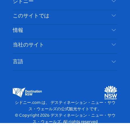
シドニー
ェ
イ
ー
ン
ィ
ン
イ
ッ
チ
ス
ッ
タ
お問い合わせ
このサイトでは
ス
タ
ュ
タ
ク
レ
免責事項
ブ
ー
ー
グ
ト
ス
目的地
情報
ッ
ブ
ラ
ッ
ト
プライバシー
やるべきこと
ク
ム
ク
旅行情報
当社のサイト
クッキーに関する通知
ニューサウスウェールズ州のロードトリップ
アクセシブルシドニー
利用規約
VisitNSW.com
イベント
言語
ビジネスを登録する
デスティネーション・ニュー・サウス・ウェール
宿泊施設
NSWでのビジネス
ズコーポレート
ニューサウスウェールズ州の教育
ビジネスイベント NSW
デスティネーション・ニュー・サウス・ウェール
シドニー.com は、 デスティネーション・ニュー・サウ
ズメディアセンター
ス・ウェールズの公式観光サイトです。
ビビッド・シドニー
© Copyright
2026
デスティネーション・ニュー・サウ
ス・ウェールズ. All rights reserved