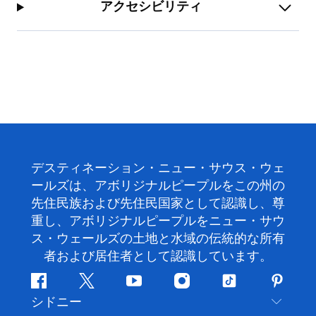
アクセシビリティ
デスティネーション・ニュー・サウス・ウェ
ールズは、アボリジナルピープルをこの州の
先住民族および先住民国家として認識し、尊
重し、アボリジナルピープルをニュー・サウ
ス・ウェールズの土地と水域の伝統的な所有
者および居住者として認識しています。
フ
ツ
ユ
イ
テ
ピ
シドニー
ェ
イ
ー
ン
ィ
ン