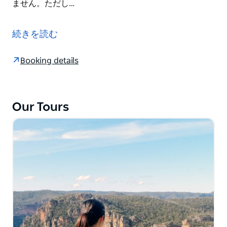
ません。ただし…
Travel Ideology は、シドニーまたはその近郊の野生の
カンガルーで知られる地域を探索します。彼らはブルー
続きを読む
マウンテンズやアウターシドニー、あるいはその代わり
の地域へ向かい、そこでは通常、たくさんの野生のカン
Booking details
ガルーが遊んだり、食べたり、伸びたり、引っ掻いた
り、眠ったりする姿が見られます。時々、ジョーイが袋
に入ったり、餌を食べたり、喧嘩したりしている姿を見
る機会があるかもしれません。ガイドがオスとメスの見
Our Tours
分け方を教えてくれるので、これらの高度に知的な動物
について多くの興味深い事実を学ぶことができます。歩
き回ったり、彼らのふざけた行動を観察したり、写真を
撮ったりする時間があります。
料金には、野生のカンガルーまでの送迎、元の集合場所
への返却が含まれます。
出発時間は、訪問者が動物を観察できる可能性が最も高
い時間である日没直前に到着するように調整されます。