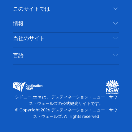
イ
ッ
チ
ス
ッ
タ
お問い合わせ
このサイトでは
ス
タ
ュ
タ
ク
レ
免責事項
ブ
ー
ー
グ
ト
ス
目的地
情報
ッ
ブ
ラ
ッ
ト
プライバシー
やるべきこと
ク
ム
ク
旅行情報
当社のサイト
クッキーに関する通知
ニューサウスウェールズ州のロードトリップ
アクセシブルシドニー
利用規約
VisitNSW.com
イベント
言語
ビジネスを登録する
デスティネーション・ニュー・サウス・ウェール
宿泊施設
NSWでのビジネス
ズコーポレート
ニューサウスウェールズ州の教育
ビジネスイベント NSW
デスティネーション・ニュー・サウス・ウェール
シドニー.com は、 デスティネーション・ニュー・サウ
ズメディアセンター
ス・ウェールズの公式観光サイトです。
ビビッド・シドニー
© Copyright
2026
デスティネーション・ニュー・サウ
ス・ウェールズ. All rights reserved