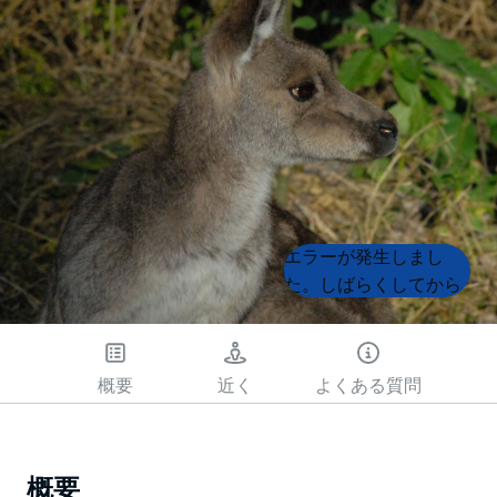
Product
Product
エラーが発生しまし
List
List
た。しばらくしてから
もう一度試してくださ
い
概要
近く
よくある質問
概要