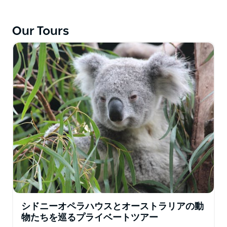
豪華な日帰りツアーを専門としています。雄大なブルー
マウンテンズを散策したり、ハンターバレーで上質なワ
Our Tours
インを味わったり、サウスコーストの秘密のビーチを探
訪したり、すべてのツアーは、細心の注意と快適さ、そ
してちょっとした冒険心を込めて構成されています。
情熱的な地元ガイドが率いるランナウェイ・ツアーズ
は、一般的な観光ルートを超えた本物の体験を提供しま
す。様々な高級車で快適に移動し、柔軟でパーソナライ
ズされた旅程で、野生動物との出会いからシドニーの見
どころまで、あらゆるニーズにお応えします。
一人旅、カップル、ご家族、少人数グループに最適な
Runaway Toursは、パーソナルなサービスで忘れられ
ない思い出作りに尽力しています。プライベートでカス
タマイズ可能なツアーは、ホテル、クルーズ船、空港へ
の送迎付きで、毎日運行し、高級車を使用しているた
シドニーオペラハウスとオーストラリアの動
め、お客様にご満足いただけます。食事制限、移動に関
物たちを巡るプライベートツアー
するご心配、特別なリクエストにも、通常は対応可能で