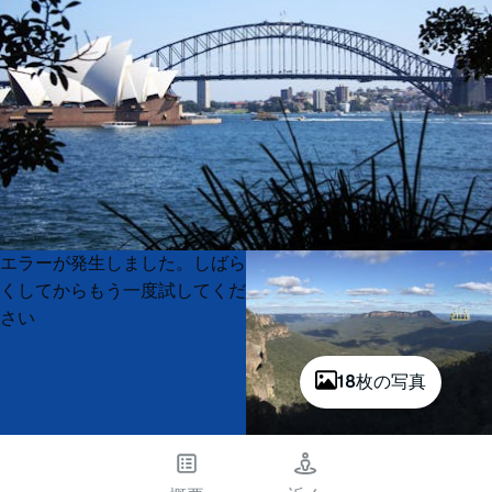
Product
Product
エラーが発生しました。しばら
List
List
くしてからもう一度試してくだ
さい
18枚の写真