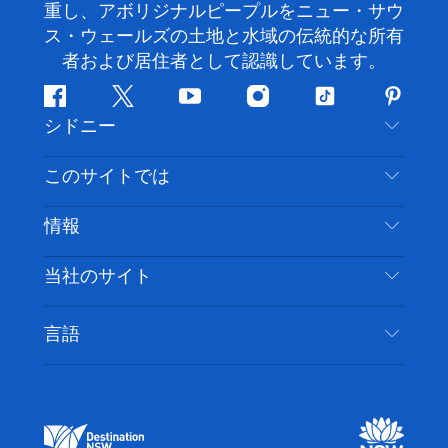
重し、アボリジナルピープルをニュー・サウ
ス・ウェールズの土地と水域の伝統的な所有
者および居住者として認識しています。
フ
ツ
ユ
イ
テ
ピ
シドニー
ェ
イ
ー
ン
ィ
ン
イ
ッ
チ
ス
ッ
タ
お問い合わせ
このサイトでは
ス
タ
ュ
タ
ク
レ
免責事項
ブ
ー
ー
グ
ト
ス
目的地
情報
ッ
ブ
ラ
ッ
ト
プライバシー
やるべきこと
ク
ム
ク
旅行情報
当社のサイト
クッキーに関する通知
ニューサウスウェールズ州のロードトリップ
アクセシブルシドニー
利用規約
VisitNSW.com
イベント
言語
ビジネスを登録する
デスティネーション・ニュー・サウス・ウェール
宿泊施設
NSWでのビジネス
ズコーポレート
ニューサウスウェールズ州の教育
ビジネスイベント NSW