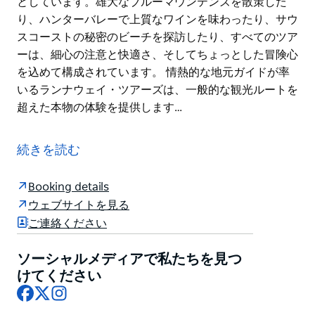
としています。雄大なブルーマウンテンズを散策した
り、ハンターバレーで上質なワインを味わったり、サウ
スコーストの秘密のビーチを探訪したり、すべてのツア
ーは、細心の注意と快適さ、そしてちょっとした冒険心
を込めて構成されています。 情熱的な地元ガイドが率
いるランナウェイ・ツアーズは、一般的な観光ルートを
超えた本物の体験を提供します…
ランナウェイ・ツアーズ・オーストラリアは、シドニー
発、ブルーマウンテンズ、ハンターバレーのワインテイ
続きを読む
スティング、サウスコースト、シドニーシティ、そして
野生のカンガルー観察を楽しめるプライベート日帰りツ
Booking details
アーを提供しています。
ウェブサイトを見る
ランナウェイ・ツアーズは2006年から続く家族経営の
ご連絡ください
会社です。単なる観光にとどまらず、ニューサウスウェ
ールズ州の豊かな景観、シドニーを象徴する名所、そし
ソーシャルメディアで私たちを見つ
て隠れた名所を巡る旅を提供しています。シドニーを拠
けてください
Facebook
X
Instagram
点とするこのブティックツアー会社は、お客様のペース
と興味に合わせてカスタマイズされた、プライベートで