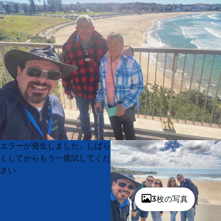
Product
Product
エラーが発生しました。しばら
List
List
くしてからもう一度試してくだ
さい
3枚の写真