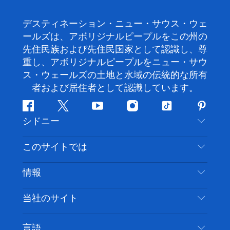
デスティネーション・ニュー・サウス・ウェ
ールズは、アボリジナルピープルをこの州の
先住民族および先住民国家として認識し、尊
重し、アボリジナルピープルをニュー・サウ
ス・ウェールズの土地と水域の伝統的な所有
者および居住者として認識しています。
フ
ツ
ユ
イ
テ
ピ
シドニー
ェ
イ
ー
ン
ィ
ン
イ
ッ
チ
ス
ッ
タ
お問い合わせ
このサイトでは
ス
タ
ュ
タ
ク
レ
免責事項
ブ
ー
ー
グ
ト
ス
目的地
情報
ッ
ブ
ラ
ッ
ト
プライバシー
やるべきこと
ク
ム
ク
旅行情報
当社のサイト
クッキーに関する通知
ニューサウスウェールズ州のロードトリップ
アクセシブルシドニー
利用規約
VisitNSW.com
イベント
言語