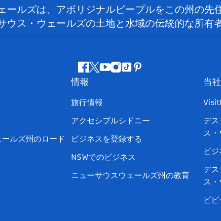
ェールズは、アボリジナルピープルをこの州の先
サウス・ウェールズの土地と水域の伝統的な所有
フ
ツ
ユ
イ
テ
ピ
は
情報
当社
ェ
イ
ー
ン
ィ
ン
イ
ッ
チ
ス
ッ
タ
旅行情報
Visi
ス
タ
ュ
タ
ク
レ
アクセシブルシドニー
デス
ブ
ー
ー
グ
ト
ス
ス・
ッ
ブ
ラ
ッ
ト
ェールズ州のロード
ビジネスを登録する
ク
ム
ク
ビジ
NSWでのビジネス
デス
ニューサウスウェールズ州の教育
ス・
ビビ