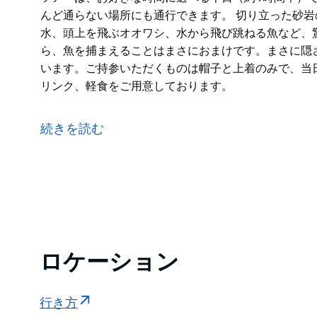
んど通らない場所にも通行できます。 切り立った砂
水、頭上を飛ぶオオワシ、水から飛び跳ねる魚など、
ら、魚を捕まえることはまさにおまけです。まさに隠
います。ご持参いただくものは帽子と上着のみで、当
リンク、軽食をご用意しております。
ペンリスのテンチ保護区の埠頭から出発し、ネピアン
ツアーは、お好きな時間に選べる半日（約4時間半）
続きを読む
特注の船なので、釣り人はおろか人がほとんど通らな
切り立った砂岩の渓谷壁、巨大な歯茎、透き通ったき
る魚など、驚くべき自然のワンダーランドにいるので
まさに隠された宝物です。
必要な機器はすべて付属しています。ご持参いただく
ております。船内では水、ドリンク、軽食をご用意し
ロケーション
行き方