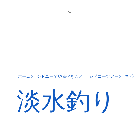
Toggle
navigation
ホーム
シドニーでやるべきこと
シドニーツアー
ネピ
淡水釣り