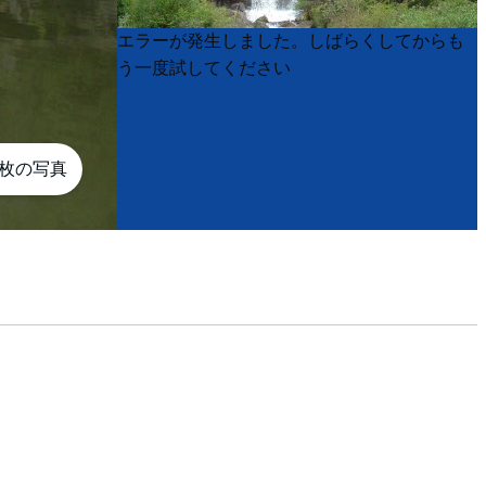
Product
Product
エラーが発生しました。しばらくしてからも
List
List
う一度試してください
6枚の写真