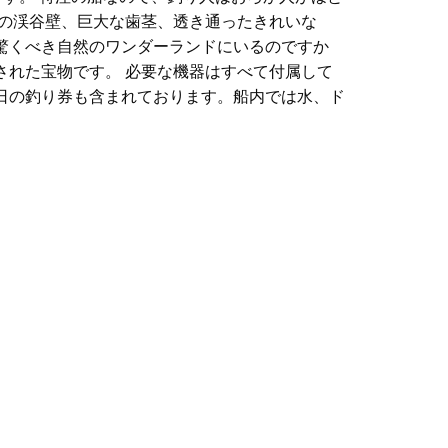
岩の渓谷壁、巨大な歯茎、透き通ったきれいな
驚くべき自然のワンダーランドにいるのですか
された宝物です。 必要な機器はすべて付属して
日の釣り券も含まれております。船内では水、ド
峡谷の奥深くまで上流に向かいます。一番人気の
です。
い場所にも通行できます。
れいな水、頭上を飛ぶオオワシ、水から飛び跳ね
すから、魚を捕まえることはまさにおまけです。
ものは帽子と上着のみで、当日の釣り券も含まれ
ております。