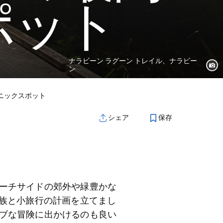
ポット
ナラビーン ラグーン トレイル、ナラビー
ン
ニックスポット
保存
シェア
ーチサイドの郊外や緑豊かな
家族と小旅行の計画を立てまし
ブな冒険に出かけるのも良い