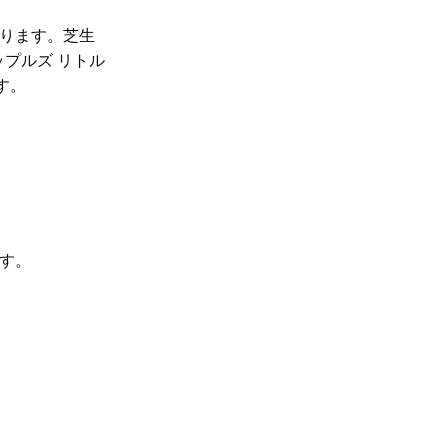
あります。芝生
プルズ リトル
す。
す。