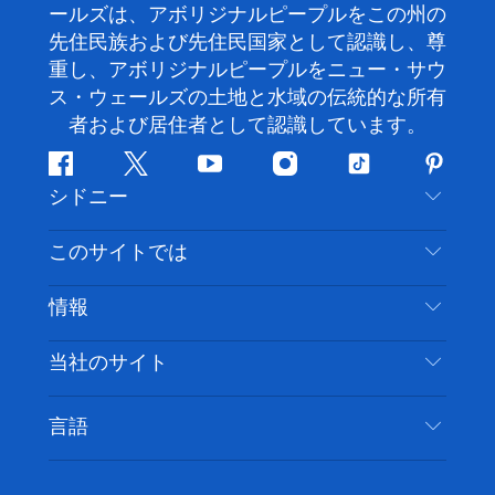
ールズは、アボリジナルピープルをこの州の
先住民族および先住民国家として認識し、尊
重し、アボリジナルピープルをニュー・サウ
ス・ウェールズの土地と水域の伝統的な所有
者および居住者として認識しています。
フ
ツ
ユ
イ
テ
ピ
シドニー
ェ
イ
ー
ン
ィ
ン
イ
ッ
チ
ス
ッ
タ
お問い合わせ
このサイトでは
ス
タ
ュ
タ
ク
レ
免責事項
ブ
ー
ー
グ
ト
ス
目的地
情報
ッ
ブ
ラ
ッ
ト
プライバシー
やるべきこと
ク
ム
ク
旅行情報
当社のサイト
クッキーに関する通知
ニューサウスウェールズ州のロードトリップ
アクセシブルシドニー
利用規約
VisitNSW.com
イベント
言語
ビジネスを登録する
デスティネーション・ニュー・サウス・ウェール
宿泊施設
NSWでのビジネス
ズコーポレート