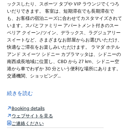
ックスしたり、スポーツ タブや VIP ラウンジでくつろ
いだりできます。 客室は、短期滞在でも長期滞在で
も、お客様の宿泊ニーズに合わせてカスタマイズされて
います。スパとファミリー アパートメント付きのスー
ペリア クイーン/ツイン、デラックス、ラグジュアリー
スイートなど、さまざまなお部屋からお選びいただけ、
快適なご滞在をお楽しみいただけます。 ラマダ ホテル
アンド スイーツ シドニー カブラマッタは、シドニーの
南西成長地域に位置し、CBD から 27 km、シドニー空
港から車でわずか 30 分という便利な場所にあります。
交通機関、ショッピング…
ラマダ ホテル アンド スイーツ シドニー カブラマッタ
は、ビジネス、レジャー、スポーツ グループ向けに快
続きを読む
適で広々とした客室を提供しています。フロントではフ
レンドリーなスタッフが 24 時間対応しています。ミラ
Booking details
ノ グリル アンド バーでは、豊富な料理とワインのメニ
ウェブサイトを見る
ューを用意しており、ビジネス仲間、家族、友人とリラ
ご連絡ください
ックスしたり、スポーツ タブや VIP ラウンジでくつろ