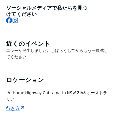
いだりできます。
ソーシャルメディアで私たちを見つ
客室は、短期滞在でも長期滞在でも、お客様の宿泊ニー
けてください
Facebook
Instagram
ズに合わせてカスタマイズされています。スパとファミ
リー アパートメント付きのスーペリア クイーン/ツイ
ン、デラックス、ラグジュアリー スイートなど、さま
ざまなお部屋からお選びいただけ、快適なご滞在をお楽
近くのイベント
Product
しみいただけます。
List
Product
エラーが発生しました。しばらくしてからもう一度試し
ラマダ ホテル アンド スイーツ シドニー カブラマッタ
List
てください
は、シドニーの南西成長地域に位置し、CBD から 27
km、シドニー空港から車でわずか 30 分という便利な
場所にあります。交通機関、ショッピング、観光スポッ
トへのアクセスも便利です。
ロケーション
パラマタ、オリンピック パーク、リバプール、キャン
161 Hume Highway Cabramatta NSW 2166 オーストラ
ベルタウン、ムーアバンク ビジネス パーク、ワーウィ
リア
ック ファーム競馬場と厩舎などのビジネス、エンター
テイメント、スポーツ地区から車ですぐの理想的な立地
行き方
です。また、M4、M5、M7 経由でシドニー CBD、ウー