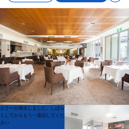
Product
Product
エラーが発生しました。しばら
List
List
くしてからもう一度試してくだ
さい