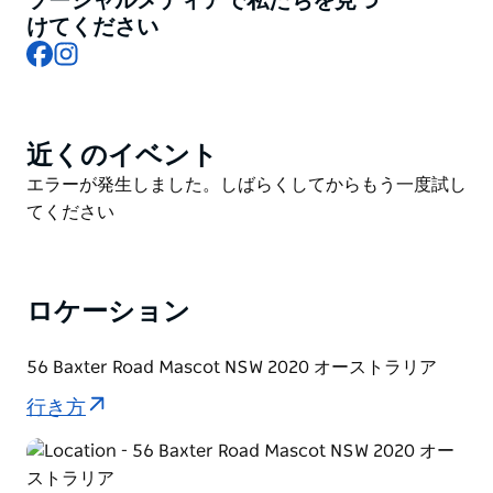
ソーシャルメディアで私たちを見つ
ただけます。
けてください
Facebook
Instagram
バー・モクシーでチェックイン後、ルームキーを受け取
り、ウェルカムカクテルまたはノンアルコールカクテル
をお楽しみください。高速Wi-Fiでインターネットに接
続し、ふかふかのベッドとウォークインシャワーでリラ
近くのイベント
Product
ックス。Chromecast対応テレビでお気に入りの番組を
List
Product
エラーが発生しました。しばらくしてからもう一度試し
ストリーミング再生できます。観光に出かける際は、ス
List
てください
タッフに地元のおすすめ情報をお尋ねください。また、
ホテルに戻ってゲームや楽しい仲間との交流、活気あふ
れるラウンジでゆったりとお過ごしいただくこともでき
ます。
ロケーション
56 Baxter Road Mascot NSW 2020 オーストラリア
行き方