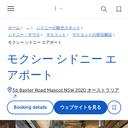
Toggle
navigation
ホーム
...
シドニーの観光スポット
シドニー・サウス
マスコット
マスコットの宿泊施設
モクシー シドニー エアポート
モクシー シドニー エ
アポート
56 Baxter Road Mascot NSW 2020 オーストラリア
Booking details
ウェブサイトを見る