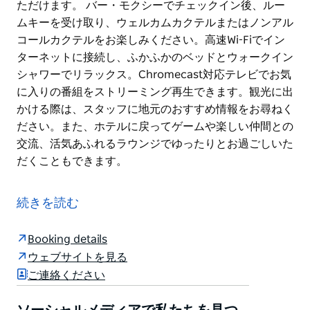
ただけます。 バー・モクシーでチェックイン後、ルー
ムキーを受け取り、ウェルカムカクテルまたはノンアル
コールカクテルをお楽しみください。高速Wi-Fiでイン
ターネットに接続し、ふかふかのベッドとウォークイン
シャワーでリラックス。Chromecast対応テレビでお気
に入りの番組をストリーミング再生できます。観光に出
かける際は、スタッフに地元のおすすめ情報をお尋ねく
ださい。また、ホテルに戻ってゲームや楽しい仲間との
交流、活気あふれるラウンジでゆったりとお過ごしいた
だくこともできます。
モクシー・シドニー・エアポートは、シドニー国内線・
国際線空港からわずか数分の場所に位置する、快適な滞
続きを読む
在をお約束するホテルです。受賞歴のあるデザインと建
築が、スタイルと快適さを融合させています。空港ター
Booking details
ミナルへの移動には、有料のシャトルサービスをご利用
ウェブサイトを見る
いただけます。ちょっとした一泊のご滞在でも、フライ
ご連絡ください
トの合間の短い休憩でも、スマートで快適な客室とフレ
ンドリーな雰囲気で、快適で楽しいご滞在をお楽しみい