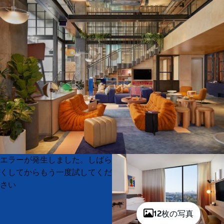
Product
Product
エラーが発生しました。しばら
List
List
くしてからもう一度試してくだ
さい
12枚の写真