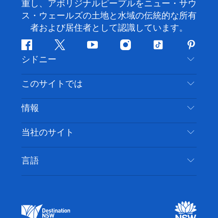
重し、アボリジナルピープルをニュー・サウ
ス・ウェールズの土地と水域の伝統的な所有
者および居住者として認識しています。
フ
ツ
ユ
イ
テ
ピ
シドニー
ェ
イ
ー
ン
ィ
ン
イ
ッ
チ
ス
ッ
タ
お問い合わせ
このサイトでは
ス
タ
ュ
タ
ク
レ
免責事項
ブ
ー
ー
グ
ト
ス
目的地
情報
ッ
ブ
ラ
ッ
ト
プライバシー
やるべきこと
ク
ム
ク
旅行情報
当社のサイト
クッキーに関する通知
ニューサウスウェールズ州のロードトリップ
アクセシブルシドニー
利用規約
VisitNSW.com
イベント
言語
ビジネスを登録する
デスティネーション・ニュー・サウス・ウェール
宿泊施設
NSWでのビジネス
ズコーポレート
ニューサウスウェールズ州の教育
ビジネスイベント NSW