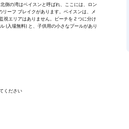
の北側の湾はベイスンと呼ばれ、ここには、ロン
のリーフ ブレイクがあります。ベイスンは、メ
監視エリアはありません。ビーチを 2 つに分け
ル (入場無料) と、子供用の小さなプールがあり
て隔てられた、実質的に 2 つの別々のビーチで
、溝に押し寄せ、滑らかに、かなりの力で砕けま
厄介な場合があります。そのため、溝がサーフ
るのは、ちょうど良いことです。
、クックス テラスとして知られる、楽しい、混
。モナ ベールの北側の湾はベイスンと呼ばれ、
な、小さな右手のリーフ ブレイクがあります。
てください
向がありますが、監視エリアはありません。ビー
ートルの海水プール (入場無料) と、子供用の小さ
美しく、散歩に最適です。サーフ ライフ セービ
ある遊び場と広い駐車場があります。