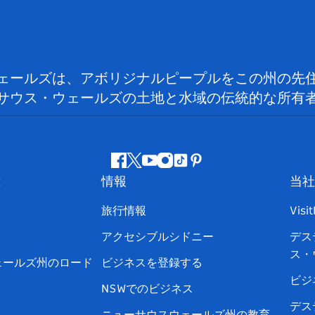
ェールズは、アボリジナルピープルをこの州の先
サウス・ウェールズの土地と水域の伝統的な所有
フ
ツ
ユ
イ
テ
ピ
は
情報
当社
ェ
イ
ー
ン
ィ
ン
イ
ッ
チ
ス
ッ
タ
旅行情報
Visi
ス
タ
ュ
タ
ク
レ
アクセシブルシドニー
デス
ブ
ー
ー
グ
ト
ス
ス・
ッ
ブ
ラ
ッ
ト
ェールズ州のロード
ビジネスを登録する
ク
ム
ク
ビジ
NSWでのビジネス
デス