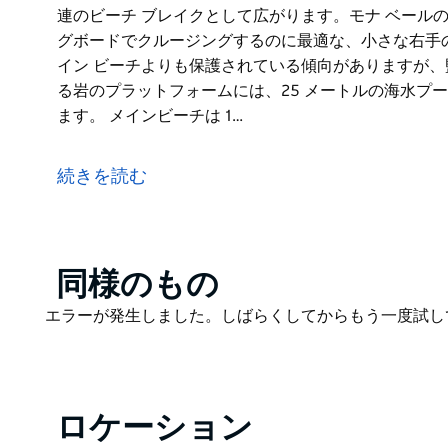
連のビーチ ブレイクとして広がります。モナ ベール
グボードでクルージングするのに最適な、小さな右手
イン ビーチよりも保護されている傾向がありますが、
る岩のプラットフォームには、25 メートルの海水プー
ます。 メインビーチは 1…
モナ ベールは、広い海の岩のプラットフォームによっ
す。プラットフォームの南端に沿って押し寄せる波は
続きを読む
す。これによって生じる引き波は、スイマーにとって
クラブの監視付きスイミング エリアのすぐそばにあ
ワリーウッドに向かって南に向かうと、モナ ベールは
雑していない一連のビーチ ブレイクとして広がります
Product
同様のもの
ここには、ロングボードでクルージングするのに最適
List
Product
エラーが発生しました。しばらくしてからもう一度試し
ベイスンは、メイン ビーチよりも保護されている傾
List
チを 2 つに分ける岩のプラットフォームには、25 メ
なプールがあります。
メインビーチは 1 キロメートルの長さがあり、とても
ロケーション
ング クラブにはカフェもあります。近くには日陰の