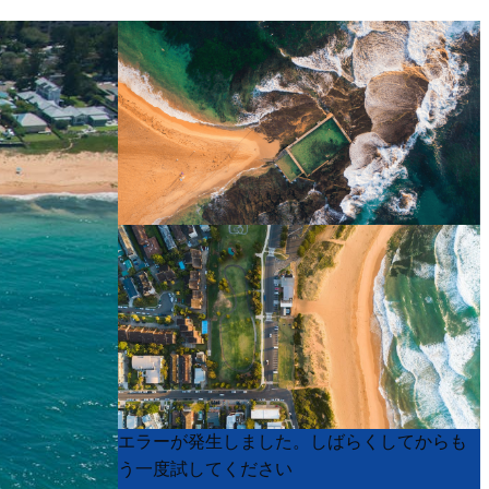
Product
Product
エラーが発生しました。しばらくしてからも
List
List
う一度試してください