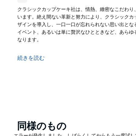
クラシックカップケーキ社は、情熱、緻密なこだわり
います。絶え間ない革新と努力により、クラシックカ
ザインを導入し、一口一口が忘れられない思い出とな
イベント、あるいは単に贅沢なひとときなど、あらゆ
なります。
クラシックカップケーキ社は、情熱、緻密なこだわり
います。絶え間ない革新と努力により、クラシックカ
続きを読む
ザインを導入し、一口一口が忘れられない思い出とな
誕生日、結婚式、企業イベント、あるいは単に贅沢な
てさらに素敵なものになります。
Product
同様のもの
List
Product
エラーが発生しました。しばらくしてからもう一度試し