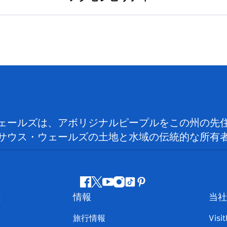
ェールズは、アボリジナルピープルをこの州の先
サウス・ウェールズの土地と水域の伝統的な所有
フ
ツ
ユ
イ
テ
ピ
は
情報
当社
ェ
イ
ー
ン
ィ
ン
イ
ッ
チ
ス
ッ
タ
旅行情報
Visi
ス
タ
ュ
タ
ク
レ