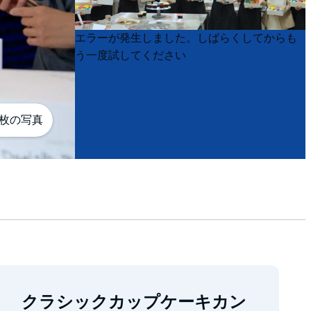
Product
Product
エラーが発生しました。しばらくしてからも
List
List
う一度試してください
5枚の写真
クラシックカップケーキカン