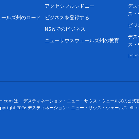
アクセシブルシドニー
デス
ブ
ー
ー
グ
ト
ス
ス・
ッ
ブ
ラ
ッ
ト
ェールズ州のロード
ビジネスを登録する
ク
ム
ク
ビジ
NSWでのビジネス
デス
ニューサウスウェールズ州の教育
ス・
ビビ
ー.com は、 デスティネーション・ニュー・サウス・ウェールズの公式
pyright
2026
デスティネーション・ニュー・サウス・ウェールズ. All rights