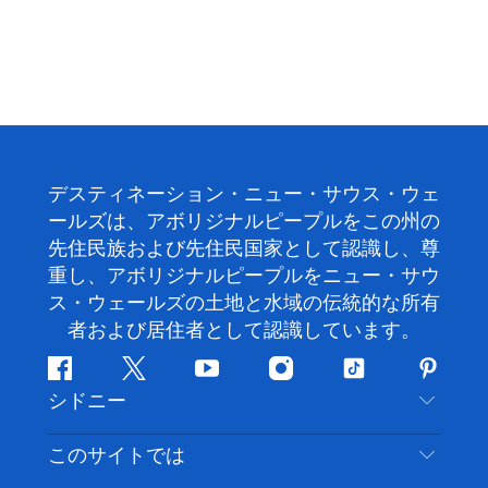
デスティネーション・ニュー・サウス・ウェ
ールズは、アボリジナルピープルをこの州の
先住民族および先住民国家として認識し、尊
重し、アボリジナルピープルをニュー・サウ
ス・ウェールズの土地と水域の伝統的な所有
者および居住者として認識しています。
フ
ツ
ユ
イ
テ
ピ
シドニー
ェ
イ
ー
ン
ィ
ン
イ
ッ
チ
ス
ッ
タ
お問い合わせ
このサイトでは
ス
タ
ュ
タ
ク
レ
免責事項