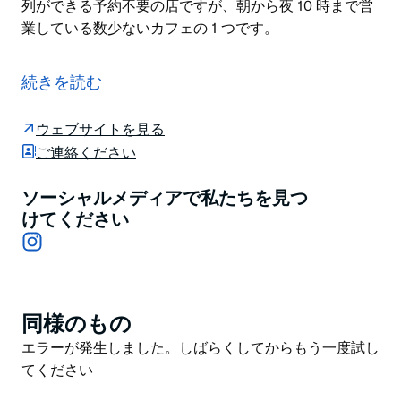
列ができる予約不要の店ですが、朝から夜 10 時まで営
業している数少ないカフェの 1 つです。
Kürtősh は、専門飲食店業界に属するレストランです。
ケーキ、注文を受けてから作るハンガリーの焼き菓子、
続きを読む
コーヒー/飲料を販売しています。デザートが得意で、
当社は、もう 1 つの非常に人気のある国際ブランドであ
ウェブサイトを見る
る Anita Gelato の姉妹会社です。Kürtősh は、ハンガ
ご連絡ください
リーの Kürtősh 煙突ケーキの演劇を見るために、観光
客や地元の人々にも人気の店です。Kürtősh は、長い行
ソーシャルメディアで私たちを見つ
列ができる予約不要の店ですが、朝から夜 10 時まで営
けてください
Instagram
業している数少ないカフェの 1 つです。
同様のもの
Product
List
Product
エラーが発生しました。しばらくしてからもう一度試し
List
てください