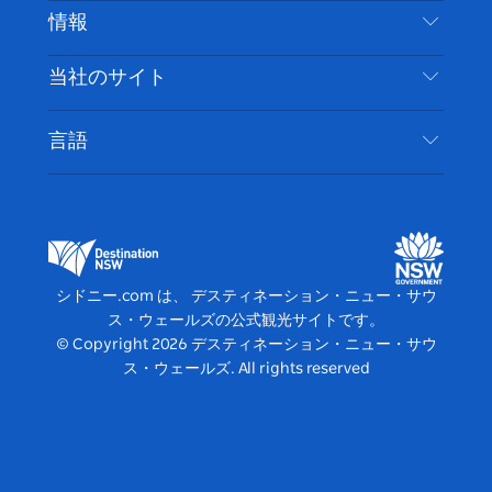
ブ
ー
ー
グ
ト
ス
目的地
情報
ッ
ブ
ラ
ッ
ト
プライバシー
やるべきこと
ク
ム
ク
旅行情報
当社のサイト
クッキーに関する通知
ニューサウスウェールズ州のロードトリップ
アクセシブルシドニー
利用規約
VisitNSW.com
イベント
言語
ビジネスを登録する
デスティネーション・ニュー・サウス・ウェール
宿泊施設
NSWでのビジネス
ズコーポレート
ニューサウスウェールズ州の教育
ビジネスイベント NSW
デスティネーション・ニュー・サウス・ウェール
シドニー.com は、 デスティネーション・ニュー・サウ
ズメディアセンター
ス・ウェールズの公式観光サイトです。
ビビッド・シドニー
© Copyright
2026
デスティネーション・ニュー・サウ
ス・ウェールズ. All rights reserved