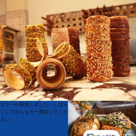
Product
Product
エラーが発生しました。しばら
List
List
くしてからもう一度試してくだ
さい