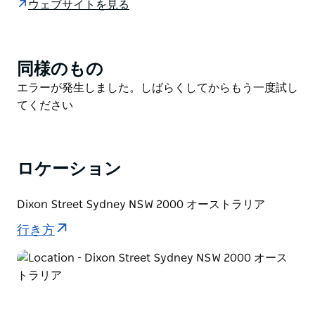
ウェブサイトを見る
っ越し始めた後、中国人はこの場所を料理店を設立し、
街にやって来た郊外の中国市場の庭師に食料調達する場
所として利用し始めました。彼らの農産物。
同様のもの
Product
徐々に、都市部に集中する中国人のニーズを満たすため
List
Product
エラーが発生しました。しばらくしてからもう一度試し
に、より多くのレストラン、食料品店、肉屋、果物と野
List
てください
菜の店が開かれました。今日、これはチャイナタウンシ
ドニーの象徴的な通りであり、多くの素晴らしいアジア
料理店や地元の商品が見つかります。
ロケーション
Dixon Street Sydney NSW 2000 オーストラリア
行き方