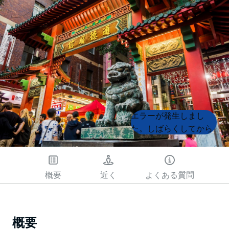
Product
Product
エラーが発生しまし
List
List
た。しばらくしてから
もう一度試してくださ
い
概要
近く
よくある質問
概要