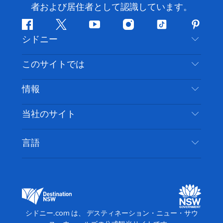
者および居住者として認識しています。
フ
ツ
ユ
イ
テ
ピ
シドニー
ェ
イ
ー
ン
ィ
ン
イ
ッ
チ
ス
ッ
タ
お問い合わせ
このサイトでは
ス
タ
ュ
タ
ク
レ
免責事項
ブ
ー
ー
グ
ト
ス
目的地
情報
ッ
ブ
ラ
ッ
ト
プライバシー
やるべきこと
ク
ム
ク
旅行情報
当社のサイト
クッキーに関する通知
ニューサウスウェールズ州のロードトリップ
アクセシブルシドニー
利用規約
VisitNSW.com
イベント
言語
ビジネスを登録する
デスティネーション・ニュー・サウス・ウェール
宿泊施設
NSWでのビジネス
ズコーポレート
ニューサウスウェールズ州の教育
ビジネスイベント NSW
デスティネーション・ニュー・サウス・ウェール
シドニー.com は、 デスティネーション・ニュー・サウ
ズメディアセンター