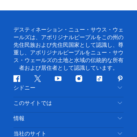
デスティネーション・ニュー・サウス・ウェ
ールズは、アボリジナルピープルをこの州の
先住民族および先住民国家として認識し、尊
重し、アボリジナルピープルをニュー・サウ
ス・ウェールズの土地と水域の伝統的な所有
者および居住者として認識しています。
フ
ツ
ユ
イ
テ
ピ
シドニー
ェ
イ
ー
ン
ィ
ン
イ
ッ
チ
ス
ッ
タ
お問い合わせ
このサイトでは
ス
タ
ュ
タ
ク
レ
免責事項
ブ
ー
ー
グ
ト
ス
目的地
情報
ッ
ブ
ラ
ッ
ト
プライバシー
やるべきこと
ク
ム
ク
旅行情報
当社のサイト
クッキーに関する通知