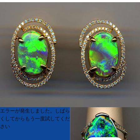
Product
Product
エラーが発生しました。しばら
List
List
くしてからもう一度試してくだ
さい