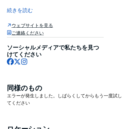
アルトマン アンド チャーニーは、オーストラリア人が
経営する家族経営のジュエリー会社です。一流のオパー
続きを読む
ル専門家として、国際的な認知と尊敬を集める評判を得
ています。
ウェブサイトを見る
シドニーのショールームにお越しのお客様は、親切で丁
ご連絡ください
寧、そして情報豊富なサービスで有名なスタッフから、
オパールの体験を実際に体験できます。
ソーシャルメディアで私たちを見つ
けてください
彼らが重視しているのは、強引な売り込みではなく、教
Facebook
X
Instagram
育です。
同様のもの
Product
List
Product
エラーが発生しました。しばらくしてからもう一度試し
List
てください