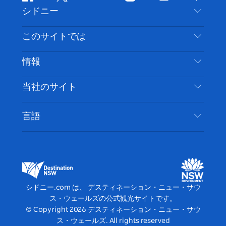
フ
ツ
ユ
イ
テ
ピ
シドニー
ェ
イ
ー
ン
ィ
ン
イ
ッ
チ
ス
ッ
タ
お問い合わせ
このサイトでは
ス
タ
ュ
タ
ク
レ
免責事項
ブ
ー
ー
グ
ト
ス
目的地
情報
ッ
ブ
ラ
ッ
ト
プライバシー
やるべきこと
ク
ム
ク
旅行情報
当社のサイト
クッキーに関する通知
ニューサウスウェールズ州のロードトリップ
アクセシブルシドニー
利用規約
VisitNSW.com
イベント
言語
ビジネスを登録する
デスティネーション・ニュー・サウス・ウェール
宿泊施設
NSWでのビジネス
ズコーポレート
ニューサウスウェールズ州の教育
ビジネスイベント NSW
デスティネーション・ニュー・サウス・ウェール
シドニー.com は、 デスティネーション・ニュー・サウ
ズメディアセンター
ス・ウェールズの公式観光サイトです。
ビビッド・シドニー
© Copyright
2026
デスティネーション・ニュー・サウ
ス・ウェールズ. All rights reserved