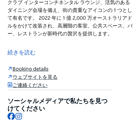
クラブ インターコンチネンタル ラウンジ、活気のある
ダイニング会場を備え、街の貴重なアイコンの 1 つとし
て有名です。 2022 年に 1 億 2,000 万オーストラリアド
ルをかけて改装され、高層階の客室、公共スペース、バ
ー、レストランが新時代の贅沢を提供します。
伝統の素晴らしさと現代的なセンスがぶつかり合う、贅
沢の極みへようこそ。サーキュラー キーの中心部に位
続きを読む
置するインターコンチネンタル シドニーからは、シド
ニー オペラ ハウスとシドニー ハーバー ブリッジの息を
Booking details
のむようなパノラマの景色を眺めることができます。
ウェブサイトを見る
美しく復元された 1851 年建造の財務省ビル内にあるイ
ご連絡ください
ンターコンチネンタル シドニーは、28 室の豪華なスイ
ートを含む 509 室の客室、受賞歴のある世界クラスの
ソーシャルメディアで私たちを見つ
クラブ インターコンチネンタル ラウンジ、活気のある
けてください
Facebook
Instagram
ダイニング会場を備え、街の貴重なアイコンの 1 つとし
て有名です。
2022 年に 1 億 2,000 万オーストラリアドルをかけて改