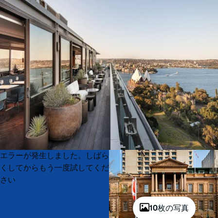
Product
Product
エラーが発生しました。しばら
List
List
くしてからもう一度試してくだ
さい
10枚の写真