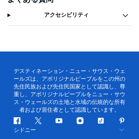
アクセシビリティ
デスティネーション・ニュー・サウス・ウェ
ールズは、アボリジナルピープルをこの州の
先住民族および先住民国家として認識し、尊
重し、アボリジナルピープルをニュー・サウ
ス・ウェールズの土地と水域の伝統的な所有
者および居住者として認識しています。
フ
ツ
ユ
イ
テ
ピ
シドニー
ェ
イ
ー
ン
ィ
ン