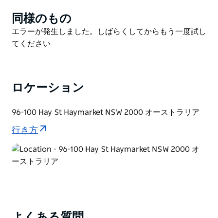
エンペラーズ・ガーデン・レストランは、スイーツでも
有名で、中でも大人気の「エンペラーズ・パフ」は、カ
同様のもの
Product
スタードクリームをたっぷり詰めた熱々のパフで、たっ
List
Product
エラーが発生しました。しばらくしてからもう一度試し
たの60セント！
List
てください
アラカルト料理、飲茶、宴会など、エンペラーズ・ガー
デン・レストランは、最大350名様まで収容可能な広々
とした空間で、極上の料理体験をお約束します。
ロケーション
96-100 Hay St Haymarket NSW 2000 オーストラリア
行き方
よくある質問