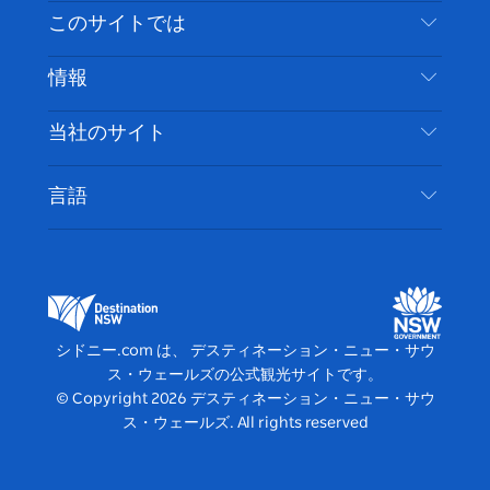
イ
ッ
チ
ス
ッ
タ
お問い合わせ
このサイトでは
ス
タ
ュ
タ
ク
レ
免責事項
ブ
ー
ー
グ
ト
ス
目的地
情報
ッ
ブ
ラ
ッ
ト
プライバシー
やるべきこと
ク
ム
ク
旅行情報
当社のサイト
クッキーに関する通知
ニューサウスウェールズ州のロードトリップ
アクセシブルシドニー
利用規約
VisitNSW.com
イベント
言語
ビジネスを登録する
デスティネーション・ニュー・サウス・ウェール
宿泊施設
NSWでのビジネス
ズコーポレート
ニューサウスウェールズ州の教育
ビジネスイベント NSW
デスティネーション・ニュー・サウス・ウェール
シドニー.com は、 デスティネーション・ニュー・サウ
ズメディアセンター
ス・ウェールズの公式観光サイトです。
ビビッド・シドニー
© Copyright
2026
デスティネーション・ニュー・サウ
ス・ウェールズ. All rights reserved