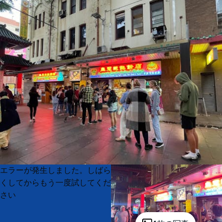
Product
Product
エラーが発生しました。しばら
List
List
くしてからもう一度試してくだ
さい