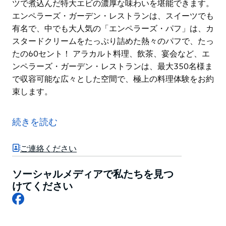
ツで煮込んだ特大エビの濃厚な味わいを堪能できます。
エンペラーズ・ガーデン・レストランは、スイーツでも
有名で、中でも大人気の「エンペラーズ・パフ」は、カ
スタードクリームをたっぷり詰めた熱々のパフで、たっ
たの60セント！ アラカルト料理、飲茶、宴会など、エ
ンペラーズ・ガーデン・レストランは、最大350名様ま
で収容可能な広々とした空間で、極上の料理体験をお約
束します。
シドニーのチャイナタウンを代表するレストラン、エン
ペラーズ・ガーデン・レストランは、1979年の創業以
続きを読む
来、最高の伝統広東料理を提供することで知られていま
す。
ご連絡ください
メニューには、ピクルスとゴーヤを添えた豚スペアリブ
の火鍋や、塩辛と豚ひき肉の蒸し物など、特選料理が並
ソーシャルメディアで私たちを見つ
びます。シーフード好きの方には、ジューシーなロブス
けてください
Facebook
ターを様々な調理法で味わったり、カシューナッツで煮
込んだ特大エビの濃厚な味わいを堪能できます。