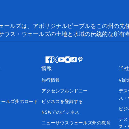
ェールズは、アボリジナルピープルをこの州の先
サウス・ウェールズの土地と水域の伝統的な所有
フ
ツ
ユ
イ
テ
ピ
は
情報
当社
ェ
イ
ー
ン
ィ
ン
イ
ッ
チ
ス
ッ
タ
旅行情報
Visi
ス
タ
ュ
タ
ク
レ
アクセシブルシドニー
デス
ブ
ー
ー
グ
ト
ス
ス・
ッ
ブ
ラ
ッ
ト
ェールズ州のロード
ビジネスを登録する
ク
ム
ク
ビジ
NSWでのビジネス
デス
ニューサウスウェールズ州の教育
ス・