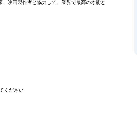
家、映画製作者と協力して、業界で最高の才能と
、アニメーション、視覚効果、バーチャルリアリテ
アート、デザイン、実験プロジェクトなどのプロ
ます。
ィブ、デザイナー、イラストレーター、写真家、映
ィブを提供します。
てください