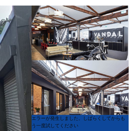
Product
Product
エラーが発生しました。しばらくしてからも
List
List
う一度試してください