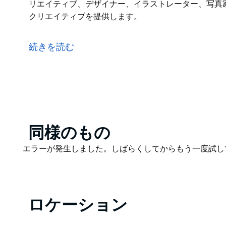
リエイティブ、デザイナー、イラストレーター、写真
クリエイティブを提供します。
VANDALは、モーションデザイン、デジタルアート
ィ、拡張現実、デジタルプレースメイキング、ニッチ
続きを読む
ジェクトを特徴とするアートギャラリーを提供してい
VANDALギャラリーは、アーティスト、クリエイテ
画製作者と協力して、業界で最高の才能とクリエイテ
Product
同様のもの
List
Product
エラーが発生しました。しばらくしてからもう一度試し
List
ロケーション