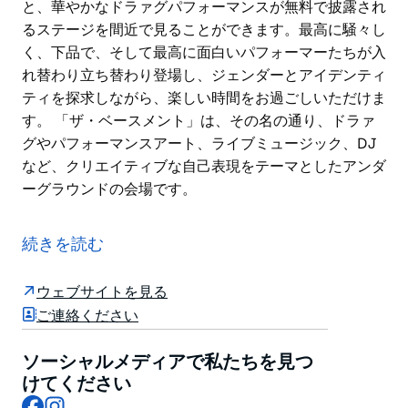
と、華やかなドラァグパフォーマンスが無料で披露され
るステージを間近で見ることができます。最高に騒々し
く、下品で、そして最高に面白いパフォーマーたちが入
れ替わり立ち替わり登場し、ジェンダーとアイデンティ
ティを探求しながら、楽しい時間をお過ごしいただけま
す。 「ザ・ベースメント」は、その名の通り、ドラァ
グやパフォーマンスアート、ライブミュージック、DJ
など、クリエイティブな自己表現をテーマとしたアンダ
ーグラウンドの会場です。
有名なゲイパブ「ザ・インペリアル」は、80年代から
インナーウェストのLGBTQIA+コミュニティの中心地で
続きを読む
あり、2018年に新しいオーナーと新しい装いでリニュ
ーアルしました。
ウェブサイトを見る
砂漠の女王プリシラにちなんで名付けられた「プリシラ
ご連絡ください
ズ」では、ベジタリアン向けのメニューに加え（偶然に
も、1993年に映画の一部がここで撮影されました）、
ソーシャルメディアで私たちを見つ
最大の目玉はドラッグ＆ダインです。水曜日から日曜日
けてください
Facebook
Instagram
の夜は、レストランで食事をすると、華やかなドラァグ