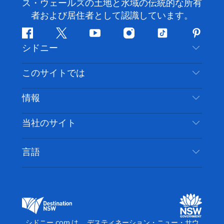
ス・ウェールズの土地と水域の伝統的な所有
者および居住者として認識しています。
フ
ツ
ユ
イ
テ
ピ
シドニー
ェ
イ
ー
ン
ィ
ン
イ
ッ
チ
ス
ッ
タ
お問い合わせ
このサイトでは
ス
タ
ュ
タ
ク
レ
免責事項
ブ
ー
ー
グ
ト
ス
目的地
情報
ッ
ブ
ラ
ッ
ト
プライバシー
やるべきこと
ク
ム
ク
旅行情報
当社のサイト
クッキーに関する通知
ニューサウスウェールズ州のロードトリップ
アクセシブルシドニー
利用規約
VisitNSW.com
イベント
言語
ビジネスを登録する
デスティネーション・ニュー・サウス・ウェール
宿泊施設
NSWでのビジネス
ズコーポレート
ニューサウスウェールズ州の教育
ビジネスイベント NSW
デスティネーション・ニュー・サウス・ウェール
シドニー.com は、 デスティネーション・ニュー・サウ