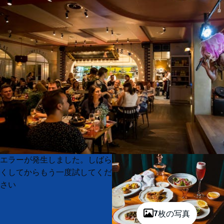
Product
Product
エラーが発生しました。しばら
List
List
くしてからもう一度試してくだ
さい
7枚の写真