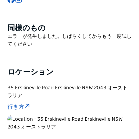
パフォーマンスが無料で披露されるステージを間近で見
ることができます。最高に騒々しく、下品で、そして最
高に面白いパフォーマーたちが入れ替わり立ち替わり登
同様のもの
Product
場し、ジェンダーとアイデンティティを探求しながら、
List
Product
エラーが発生しました。しばらくしてからもう一度試し
楽しい時間をお過ごしいただけます。
List
てください
「ザ・ベースメント」は、その名の通り、ドラァグやパ
フォーマンスアート、ライブミュージック、DJなど、
クリエイティブな自己表現をテーマとしたアンダーグラ
ロケーション
ウンドの会場です。
35 Erskineville Road Erskineville NSW 2043 オースト
ラリア
行き方