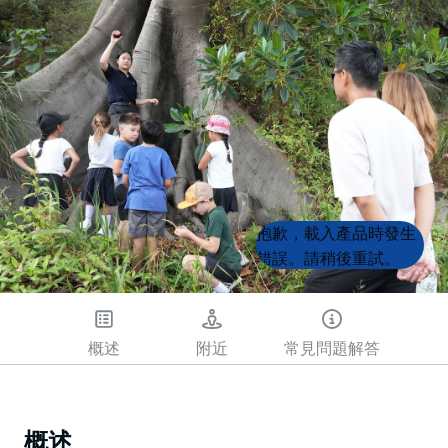
Product
Product
抱歉，載入產品時發生
List
List
錯誤。請稍後重試。
概述
附近
常見問題解答
概述