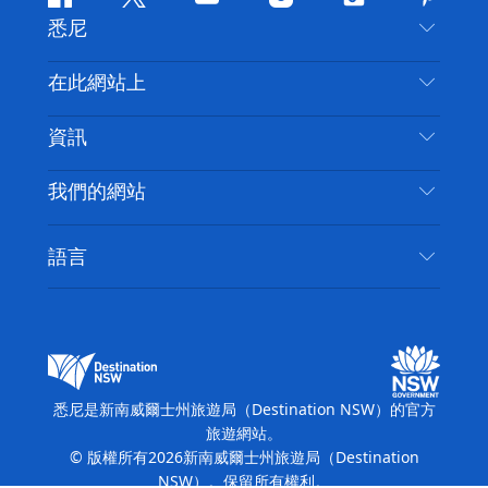
Facebook
嘰
Youtube
Instagram
抖
Pintere
悉尼
嘰
音
喳
聯絡我們
在此網站上
喳
免責聲明
目的地
資訊
隱私
要做的事情
旅行資訊
Cookie 通知
我們的網站
新南威爾斯州公路旅行
無障礙悉尼
使用條款
VisitNSW.com
活動
語言
列出您的業務
新南威爾士州旅遊局（Destination NSW）企業網
住宿
新南威爾斯的商業
站​
新南威爾斯的教育
新南威爾士州商務活動
新南威爾士州旅遊局（Destination NSW）媒體中
悉尼是新南威爾士州旅遊局（Destination NSW）的官方
心
旅遊網站。
繽紛悉尼燈光音樂節
© 版權所有
2026
新南威爾士州旅遊局（Destination
NSW）。保留所有權利。