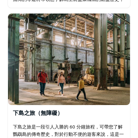
並在標誌性地標停留，包括食堂、軍營、警衛室、軍官
宿舍和單獨監禁室。
下島之旅（無障礙）
下島之旅是一段引人入勝的 60 分鐘旅程，可帶您了解
鸚鵡島的傳奇歷史，對於行動不便的遊客來說，這是一