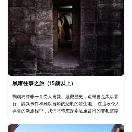
黑暗往事之旅（15歲以上）
鸚鵡島並非一直受人喜愛。縱觀歷史，這裡曾是黑暗罪
行、詭異事件和難以言喻的悲劇的發生地。 在這段令人
興奮的新旅程中，我們將帶您探索這座昔日的罪犯監獄
和船塢，揭開島嶼不為人知的真相。您將被那些不幸遭
遇、船上瘋子的故事……