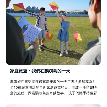
家庭旅遊：我們在鸚鵡島的一天
準備好在雪梨港度過充滿樂趣的一天了嗎？參加專為6
至10歲兒童設計的全新家庭遊覽項目，開啟一段穿越時
空的旅程，探索鸚鵡島的奇妙故事。 孩子們將手持色彩
繽紛的遊覽手冊，在粉紅色鸚鵡圖案的地貼指引下，遊
覽鸚鵡島上下兩部分共8個站點。沿途…