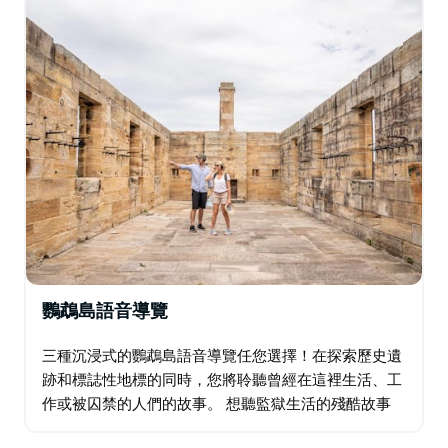
鸚鵡島語音導覽
三種沉浸式的鸚鵡島語音導覽任您選擇！在探索歷史遺
跡和標誌性地標的同時，您將聆聽曾經在這裡生活、工
作或被囚禁的人們的故事。 想聽監獄生活的殘酷故事
嗎？ 「鸚鵡島囚犯」語音導覽定會讓您愛不釋手。想深