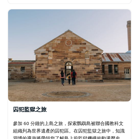
時，知識淵博的導遊將向您展示它們如何融入島上的歷
史敘事。他們還將分享現實生活中豐富多彩的人物的軼
事…
囚犯監獄之旅
參加 60 分鐘的上島之旅，探索鸚鵡島被聯合國教科文
組織列為世界遺產的囚犯區。在囚犯監獄之旅中，知識
淵博的導遊將帶領您了解島上前監獄機構的動盪歷史，