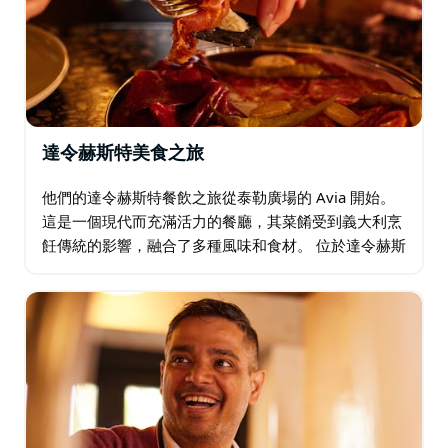
務必提前預約。
達令赫斯特美食之旅
他們的達令赫斯特餐飲之旅從泰勒廣場的 Avia 開始。
這是一個現代而充滿活力的餐廳，其菜餚受到義大利烹
飪傳統的影響，融合了多種風味和食材。 位於達令赫斯
特彩虹路口對面，緊鄰高能量脈動的牛津街。您可以感
受到這個夜生活區的凝聚力…