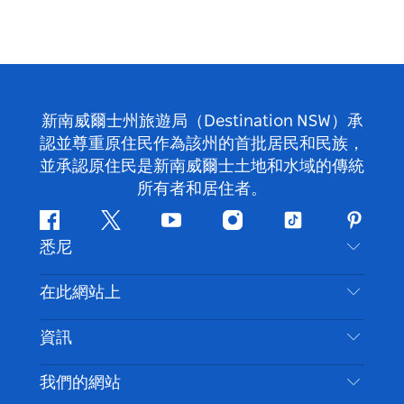
新南威爾士州旅遊局（Destination NSW）承
認並尊重原住民作為該州的首批居民和民族，
並承認原住民是新南威爾士土地和水域的傳統
所有者和居住者。
Facebook
嘰
Youtube
Instagram
抖
Pintere
悉尼
嘰
音
喳
聯絡我們
在此網站上
喳
免責聲明
目的地
資訊
隱私
要做的事情
旅行資訊
Cookie 通知
我們的網站
新南威爾斯州公路旅行