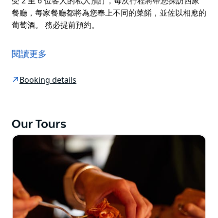
受 2 至 6 位客人的私人預訂，每次行程將帶您探訪四家
餐廳，每家餐廳都將為您奉上不同的菜餚，並佐以相應的
葡萄酒。 務必提前預約。
埃爾南德斯酒吧 (Bar Hernandez) 是對傳統歐洲葡萄酒
和餐前酒吧的現代致敬，也是我們波茨角美食之旅的起
閱讀更多
點。
自 1940 年代以來，波茨角一直深受當地居民和遊客的喜
Booking details
愛，並且一直保持著高水準。無論您是在充滿活力的巷道
裡，伴著 70 年代風格的燈光享受露天用餐，還是在後街
一棟別具一格的老式排屋裡用餐，您都能感受到歷史的厚
Our Tours
重，同時也能欣賞到年輕廚師和調酒師們帶來的創新精
神。麥克利街 (Macleay Street) 的裝飾藝術風格公寓大
樓和餐廳氣派非凡，彷彿帶您穿越到歐洲，感受濃鬱的澳
洲風格。
雪梨美食之旅 (The Sydney Connection) 接受 2 至 6 位
客人的私人預訂，每次行程將帶您探訪四家餐廳，每家餐
廳都將為您奉上不同的菜餚，並佐以相應的葡萄酒。