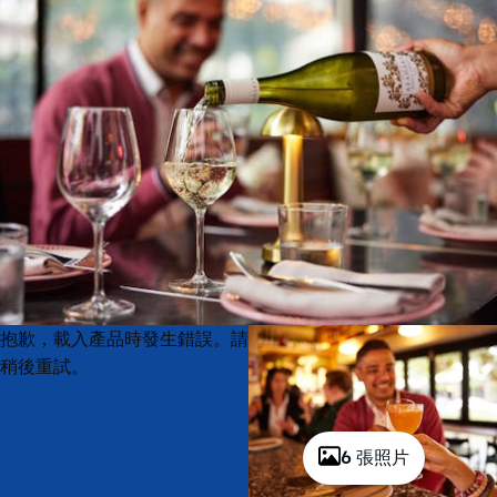
Product
Product
抱歉，載入產品時發生錯誤。請
List
List
稍後重試。
6 張照片