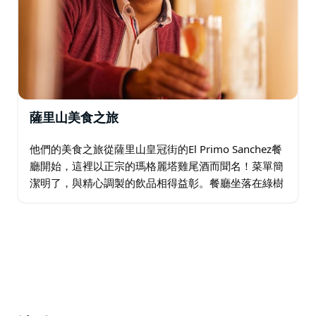
薩里山美食之旅
他們的美食之旅從薩里山皇冠街的El Primo Sanchez餐
廳開始，這裡以正宗的瑪格麗塔雞尾酒而聞名！菜單簡
潔明了，與精心調製的飲品相得益彰。餐廳坐落在綠樹
成蔭的街道上，街道兩旁是裝飾精美的維多利亞式露
台。在雪梨內城區的這個區域…