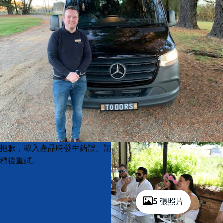
Product
Product
抱歉，載入產品時發生錯誤。請
List
List
稍後重試。
5 張照片