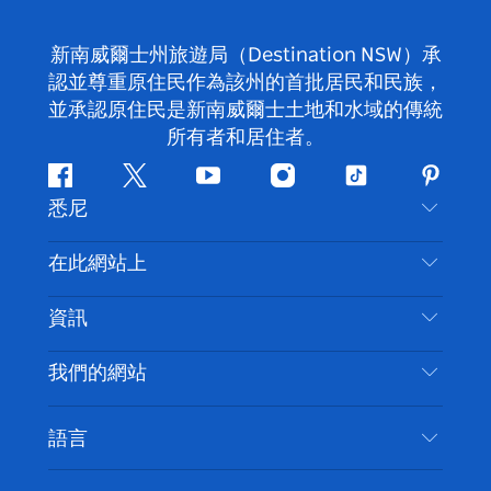
新南威爾士州旅遊局（Destination NSW）承
認並尊重原住民作為該州的首批居民和民族，
並承認原住民是新南威爾士土地和水域的傳統
所有者和居住者。
Facebook
嘰
Youtube
Instagram
抖
Pintere
悉尼
嘰
音
喳
聯絡我們
在此網站上
喳
免責聲明
目的地
資訊
隱私
要做的事情
旅行資訊
Cookie 通知
我們的網站
新南威爾斯州公路旅行
無障礙悉尼
使用條款
VisitNSW.com
活動
語言
列出您的業務
新南威爾士州旅遊局（Destination NSW）企業網
住宿
新南威爾斯的商業
站​