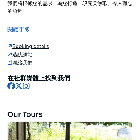
我們將根據您的需求，為您打造一段完美無瑕、令人難忘
的旅程。
跟著 Shiraz Tours 探索霍克斯伯里葡萄酒產區，享受一
站式難忘體驗。您可以選擇私人訂製遊或加入旅行團，我
閱讀更多
們將帶您探訪精品酒莊、迷人的酒窖，品嚐當地特色美
食。
Booking details
想要體驗別樣風情？那就去探索比爾平吧！這裡是山地蘋
造訪網站
果的故鄉，以新鮮的蘋果酒、美味的蘋果派和令人嘆為觀
聯絡我們
止的自然風光而聞名。無論您是想品嚐涼爽氣候葡萄酒，
還是想體驗比爾平的獨特魅力，這裡總有一款適合您。
在社群媒體上找到我們
Facebook
X
Instagram
無論是生日、婚禮，還是只想輕鬆愜意地度過一天，
Shiraz Tours 都能讓您輕鬆規劃霍克斯伯里之旅。我們
將根據您的需求，為您打造一段完美無瑕、令人難忘的旅
程。
Our Tours